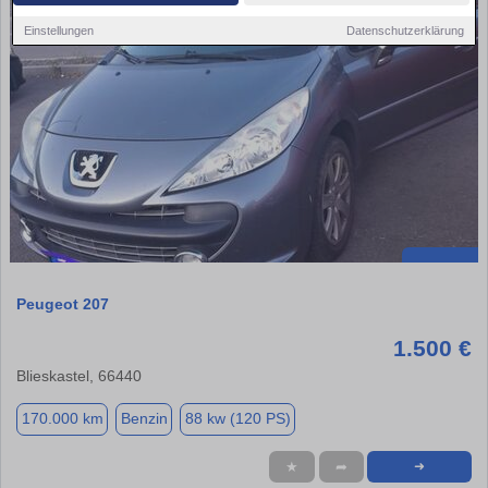
Einstellungen
Datenschutzerklärung
Peugeot 207
1.500 €
Blieskastel, 66440
170.000 km
Benzin
88 kw (120 PS)
★
➦
➜