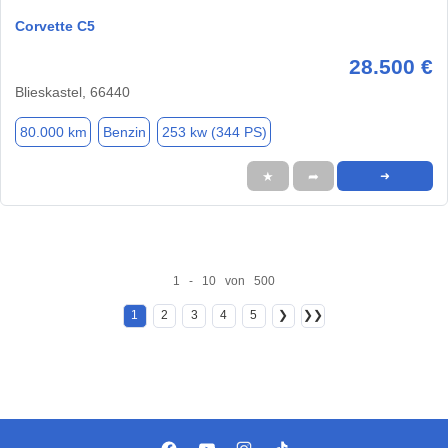
Corvette C5
28.500 €
Blieskastel, 66440
80.000 km
Benzin
253 kw (344 PS)
★
➦
➜
1 - 10 von 500
1
2
3
4
5
❯
❯❯