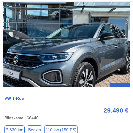
VW T-Roc
29.490 €
Blieskastel, 66440
7.330 km
Benzin
110 kw (150 PS)