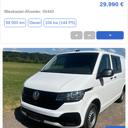
29.990 €
Blieskastel-Aßweiler, 66440
88.000 km
Diesel
106 kw (144 PS)
★
➦
➜