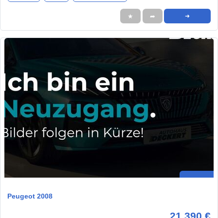
★
➦
➜
Peugeot 2008
21.390 €