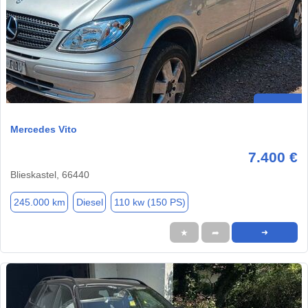
Mercedes Vito
7.400 €
Blieskastel, 66440
245.000 km
Diesel
110 kw (150 PS)
★
➦
➜