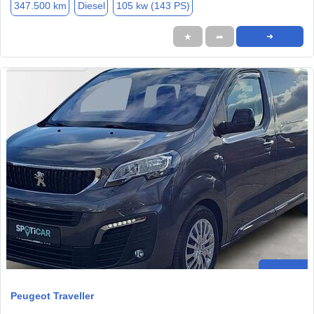
347.500 km
Diesel
105 kw (143 PS)
★
➦
➜
Peugeot Traveller