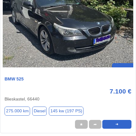
BMW 525
7.100 €
Blieskastel, 66440
275.000 km
Diesel
145 kw (197 PS)
★
➦
➜