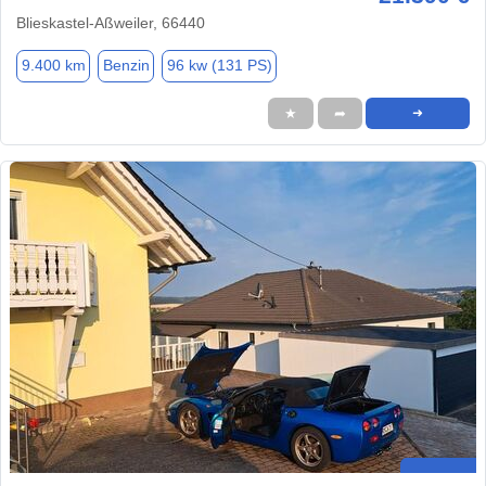
Blieskastel-Aßweiler, 66440
9.400 km
Benzin
96 kw (131 PS)
★
➦
➜