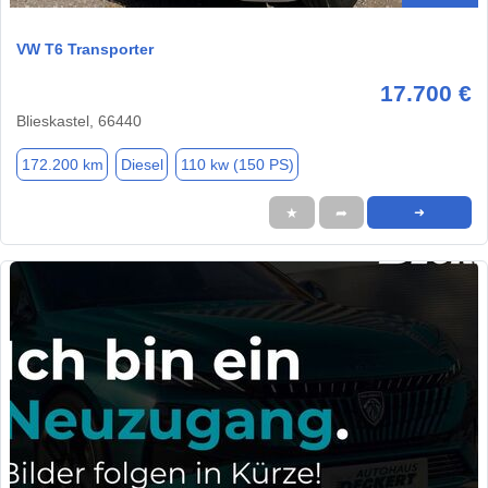
VW T6 Transporter
17.700 €
Blieskastel, 66440
172.200 km
Diesel
110 kw (150 PS)
★
➦
➜