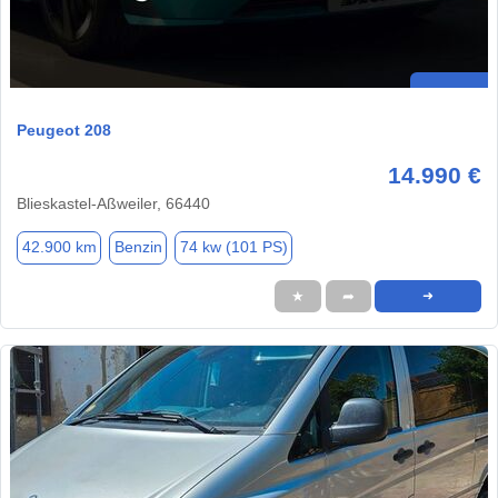
Peugeot 208
14.990 €
Blieskastel-Aßweiler, 66440
42.900 km
Benzin
74 kw (101 PS)
★
➦
➜