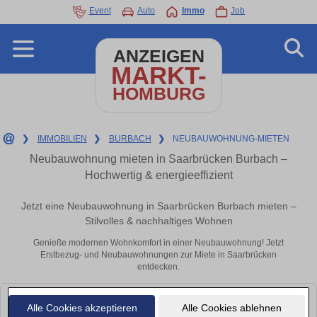
Event
Auto
Immo
Job
ANZEIGEN
MARKT-
HOMBURG
❯
IMMOBILIEN
❯
BURBACH
❯
NEUBAUWOHNUNG-MIETEN
Neubauwohnung mieten in Saarbrücken Burbach –
Hochwertig & energieeffizient
Jetzt eine Neubauwohnung in Saarbrücken Burbach mieten –
Stilvolles & nachhaltiges Wohnen
Genieße modernen Wohnkomfort in einer Neubauwohnung! Jetzt
Erstbezug- und Neubauwohnungen zur Miete in Saarbrücken
entdecken.
Leider konnten wir derzeit keine passenden Objekte finden. Schauen Sie
Alle Cookies akzeptieren
Alle Cookies ablehnen
bald wieder vorbei!