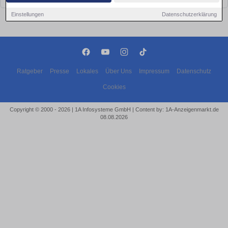
Einstellungen
Datenschutzerklärung
Ratgeber
Presse
Lokales
Über Uns
Impressum
Datenschutz
Cookies
Copyright © 2000 - 2026 | 1A Infosysteme GmbH | Content by: 1A-Anzeigenmarkt.de
08.08.2026