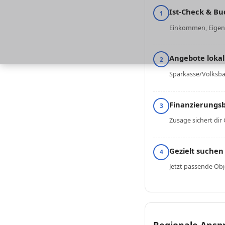
Ist-Check & Bu
1
Einkommen, Eigenk
Angebote lokal
2
Sparkasse/Volksba
Finanzierungs
3
Zusage sichert di
Gezielt suchen
4
Jetzt passende Obje
Regionale Ansp