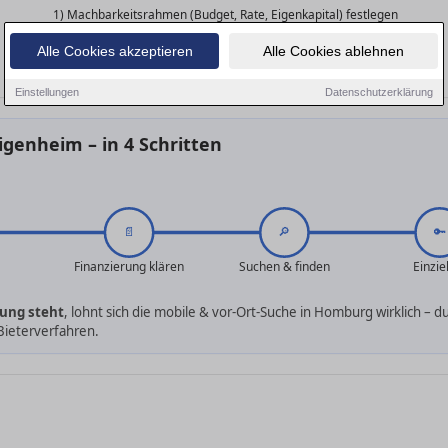
1) Machbarkeitsrahmen (Budget, Rate, Eigenkapital) festlegen
2) Angebote einholen (lokale Banken + Vergleich)
Alle Cookies akzeptieren
Alle Cookies ablehnen
3) Finanzierungsbestätigung sichern
4) Passende Objekte filtern & verhandeln
Einstellungen
Datenschutzerklärung
igenheim – in 4 Schritten
📄
🔎
🔑
Finanzierung klären
Suchen & finden
Einzi
rung steht
, lohnt sich die mobile & vor-Ort-Suche in Homburg wirklich – d
Bieterverfahren.