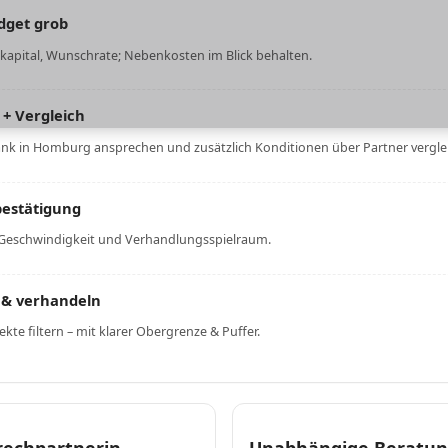
dget grob
apital, Wunschrate; Nebenkosten im Blick behalten.
 + Vergleich
nk in Homburg ansprechen und zusätzlich Konditionen über Partner vergle
bestätigung
r Geschwindigkeit und Verhandlungsspielraum.
 & verhandeln
kte filtern – mit klarer Obergrenze & Puffer.
rechpartnerin
Unabhängige Beratung