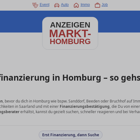
Event
Auto
Immo
Job
ANZEIGEN
MARKT-
HOMBURG
inanzierung in Homburg – so gehs
en
, bevor du dich in Homburg wie bspw. Sanddorf, Beeden oder Bruchhof auf Im
chkeiten in Saarland und mit einer
Finanzierungsbestätigung
, die Du von eine
ngsberater
erhältst, kannst du gezielt suchen, schneller reagieren und bei Ver
Erst Finanzierung, dann Suche