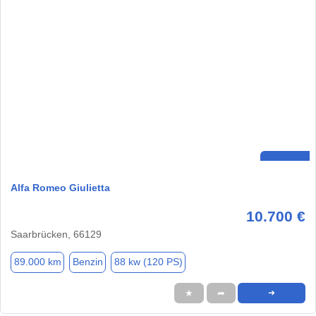
Alfa Romeo Giulietta
10.700 €
Saarbrücken, 66129
89.000 km
Benzin
88 kw (120 PS)
★
➦
➜