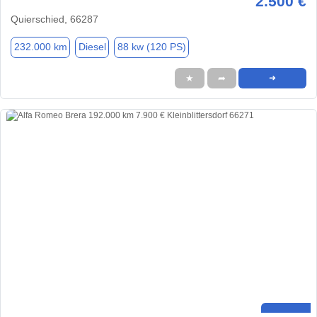
2.500 €
Quierschied, 66287
232.000 km
Diesel
88 kw (120 PS)
★
➦
➜