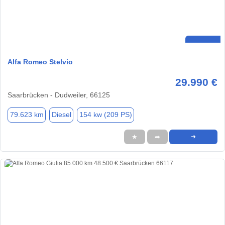
Alfa Romeo Stelvio
29.990 €
Saarbrücken - Dudweiler, 66125
79.623 km
Diesel
154 kw (209 PS)
★
➦
➜