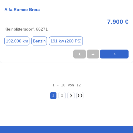
Alfa Romeo Brera
7.900 €
Kleinblittersdorf, 66271
192.000 km
Benzin
191 kw (260 PS)
★
➦
➜
1 - 10 von 12
1
2
❯
❯❯