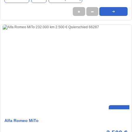
★
➦
➜
Alfa Romeo MiTo