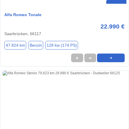
Alfa Romeo Tonale
22.990 €
Saarbrücken, 66117
47.824 km
Benzin
128 kw (174 PS)
★
➦
➜