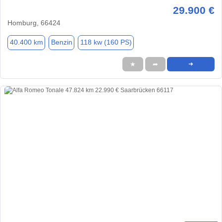
29.900 €
Homburg, 66424
40.400 km
Benzin
118 kw (160 PS)
★
➦
➜