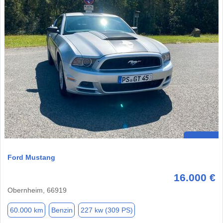
Ford Mustang
16.000 €
Obernheim, 66919
60.000 km
Benzin
227 kw (309 PS)