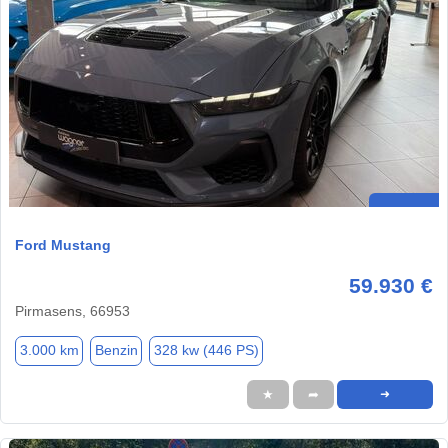
Ford Mustang
59.930 €
Pirmasens, 66953
3.000 km
Benzin
328 kw (446 PS)
★
➦
➜