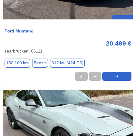
Ford Mustang
20.499 €
saarbrücken, 66111
150.100 km
Benzin
312 kw (424 PS)
★
➦
➜