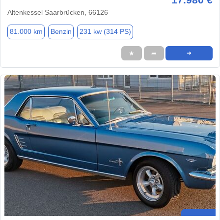
Altenkessel Saarbrücken, 66126
81.000 km
Benzin
231 kw (314 PS)
★
➦
➜