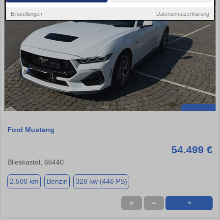
Einstellungen
Datenschutzerklärung
Ford Mustang
54.499 €
Blieskastel, 66440
2.500 km
Benzin
328 kw (446 PS)
★
➦
➜