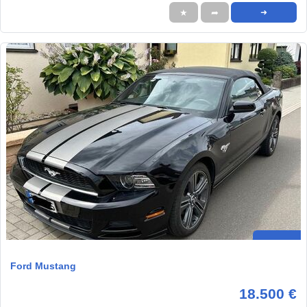
★
➦
➜
Ford Mustang
18.500 €