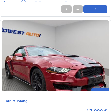
★
➦
➜
Ford Mustang
17.980 €