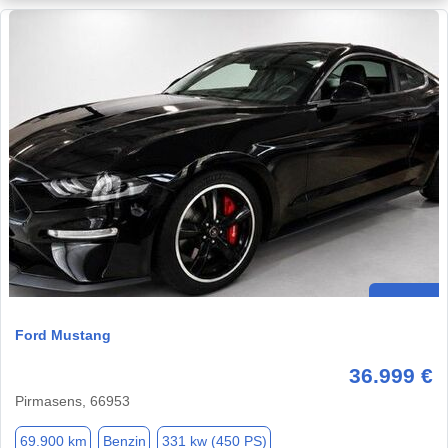
Ford Mustang
36.999 €
Pirmasens, 66953
69.900 km
Benzin
331 kw (450 PS)