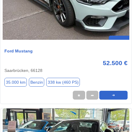
Ford Mustang
52.500 €
Saarbrücken, 66128
35.000 km
Benzin
338 kw (460 PS)
★
➦
➜