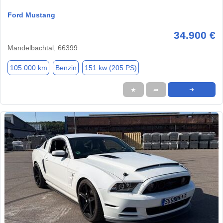
Ford Mustang
34.900 €
Mandelbachtal, 66399
105.000 km
Benzin
151 kw (205 PS)
★
➦
➜