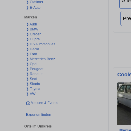
❯ Oldtimer
❯ E-Auto
Marken
❯ Audi
❯ BMW
❯ Citroen
❯ Cupra
❯ DS Automobiles
❯ Dacia
❯ Ford
❯ Mercedes-Benz
❯ Opel
❯ Peugeot
Coole
❯ Renault
❯ Seat
❯ Skoda
❯ Toyota
❯ VW
Messen & Events
Experten finden
Orte im Umkreis
Merce