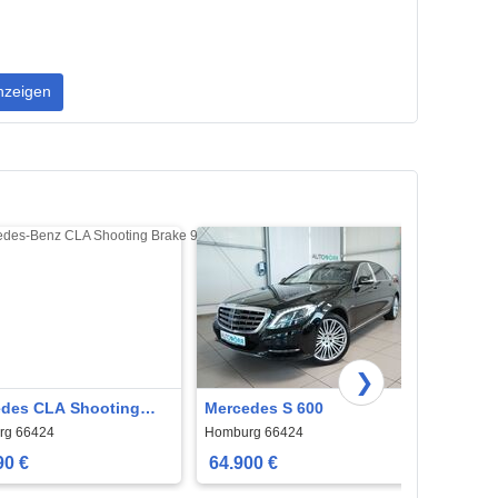
nzeigen
❯
des CLA Shooting
Mercedes S 600
Merce
rg 66424
Homburg 66424
Hombur
90 €
64.900 €
4.80