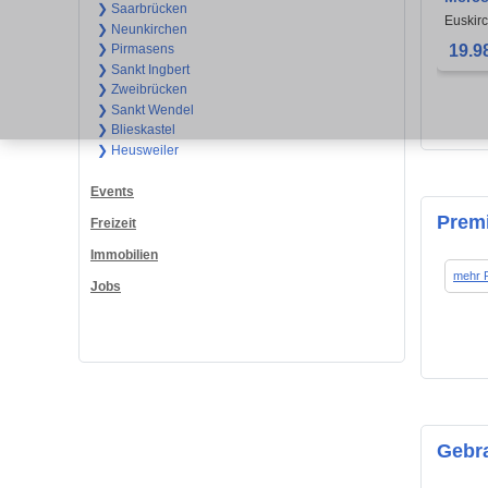
❯ Saarbrücken
OLDT
Euskir
❯ Neunkirchen
19.9
❯ Pirmasens
❯ Sankt Ingbert
❯ Zweibrücken
❯ Sankt Wendel
❯ Blieskastel
❯ Heusweiler
Events
Prem
Freizeit
Immobilien
mehr 
Jobs
Gebr