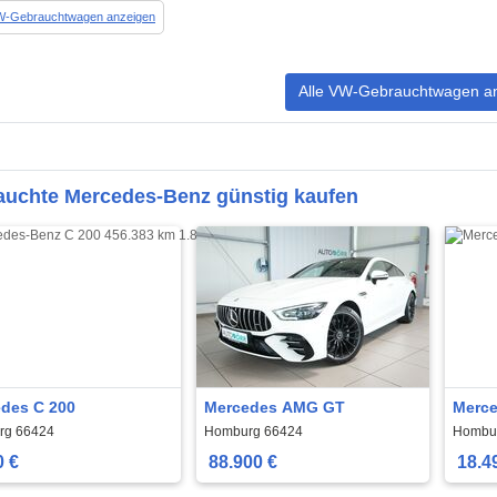
VW-Gebrauchtwagen anzeigen
Alle VW-Gebrauchtwagen a
auchte Mercedes-Benz günstig kaufen
des C 200
Mercedes AMG GT
Merce
Brake
rg 66424
Homburg 66424
Hombu
0 €
88.900 €
18.4