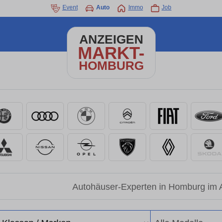
Event
Auto
Immo
Job
ANZEIGEN
MARKT-
HOMBURG
Autohäuser-Experten in Homburg im 