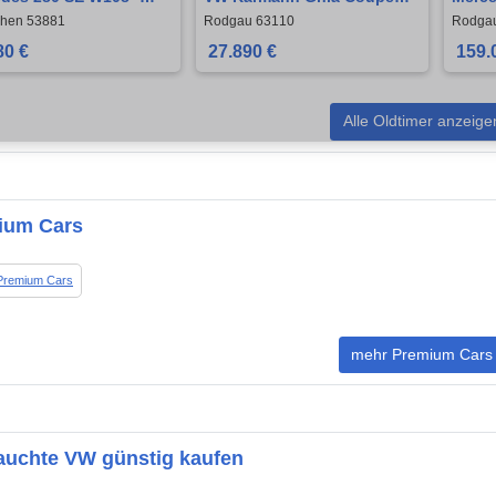
IMER
schönes restauriertes
Top O
chen 53881
Rodgau 63110
Rodga
Coupe
80 €
27.890 €
159.
Alle Oldtimer anzeige
ium Cars
Premium Cars
mehr Premium Cars
auchte VW günstig kaufen