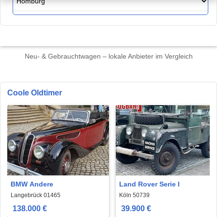
Neu- & Gebrauchtwagen – lokale Anbieter im Vergleich
Coole Oldtimer
BMW Andere
Land Rover Serie I
Langebrück 01465
Köln 50739
138.000 €
39.900 €