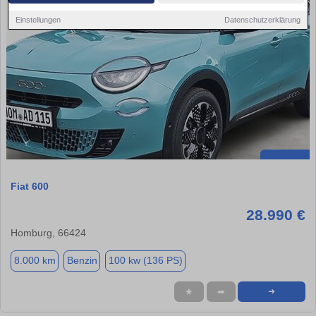
Einstellungen
Datenschutzerklärung
Fiat 600
28.990 €
Homburg, 66424
8.000 km
Benzin
100 kw (136 PS)
★
➦
➜