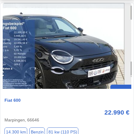
Fiat 600
22.990 €
Marpingen, 66646
14.300 km
Benzin
81 kw (110 PS)