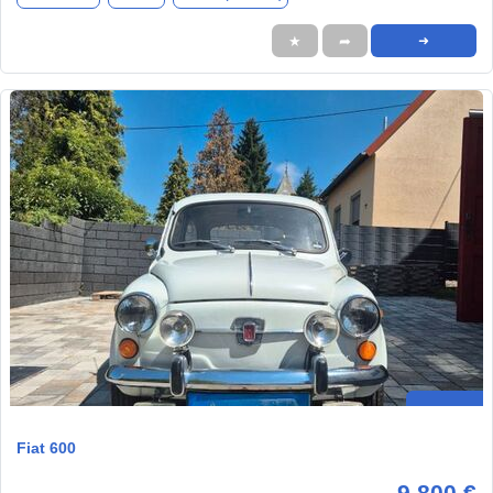
★
➦
➜
Fiat 600
9.800 €