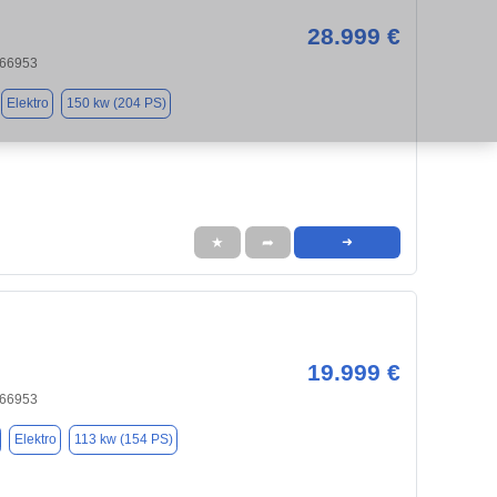
28.999 €
 66953
Elektro
150 kw (204 PS)
★
➦
➜
19.999 €
 66953
Elektro
113 kw (154 PS)