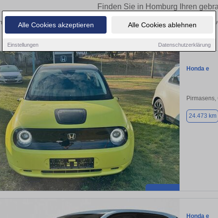
Finden Sie in Homburg Ihren gebr
 Sie in Homburg einen Honda e Gebrauchtwagen? Entdecken Sie gebrauchte e von
Alle Cookies akzeptieren
Alle Cookies ablehnen
und vom Händler.
Einstellungen
Datenschutzerklärung
Honda e
Pirmasens,
24.473 km
Honda e