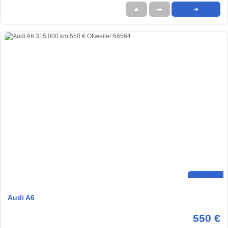
★
➦
➜
Audi A6
550 €