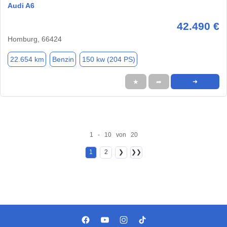
Audi A6
42.490 €
Homburg, 66424
22.654 km
Benzin
150 kw (204 PS)
★
➦
➜
1 - 10 von 20
1
2
❯
❯❯