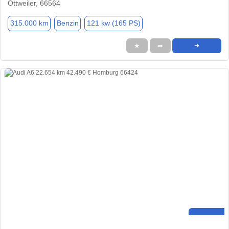
Ottweiler, 66564
315.000 km
Benzin
121 kw (165 PS)
★
➦
➜