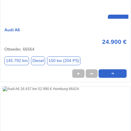
Audi A6
24.900 €
Ottweiler, 66564
145.792 km
Diesel
150 kw (204 PS)
★
➦
➜