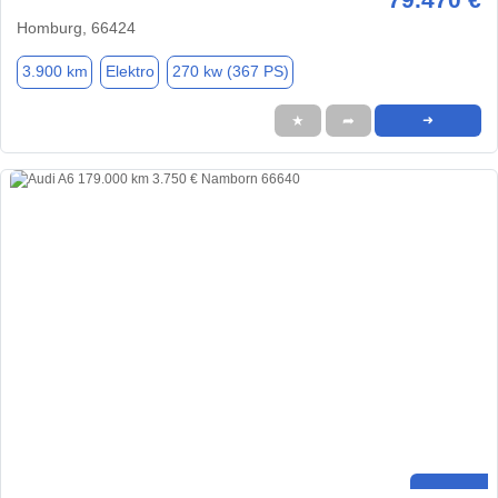
Homburg, 66424
3.900 km
Elektro
270 kw (367 PS)
★
➦
➜