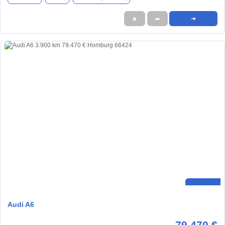
★
➦
➜
Audi A6
79.470 €