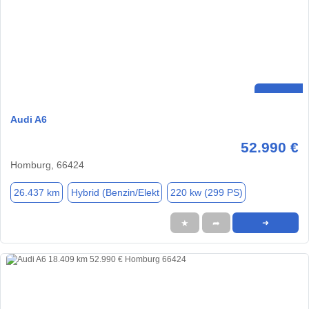
Audi A6
52.990 €
Homburg, 66424
26.437 km
Hybrid (Benzin/Elekt
220 kw (299 PS)
★
➦
➜