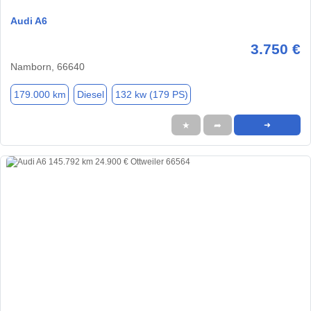
Audi A6
3.750 €
Namborn, 66640
179.000 km
Diesel
132 kw (179 PS)
★
➦
➜