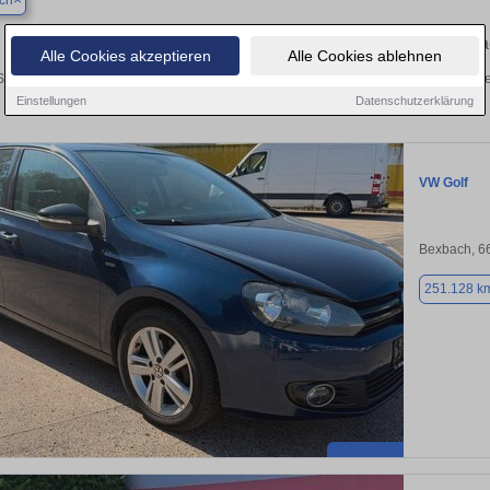
ch
Ihr perfektes Autoangebot in Bexbach – Gebraucht
Alle Cookies akzeptieren
Alle Cookies ablehnen
Suche nach einem Gebrauchtwagen in Bexbach? Ob Kleinwagen, SUV, Cabrio oder Ol
Ihr Auto kostenlos oder finden Sie Ihr nächstes Fahrze
Einstellungen
Datenschutzerklärung
VW Golf
Bexbach, 6
251.128 k