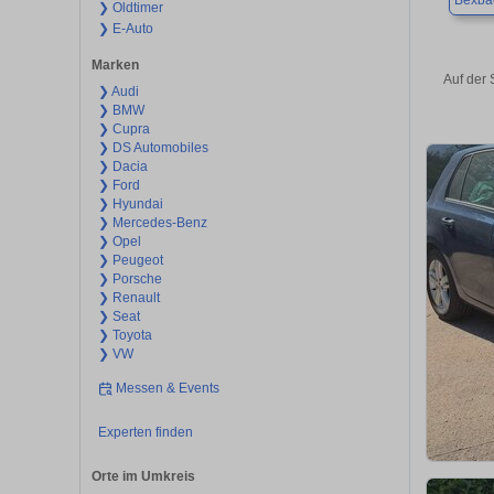
Bexba
❯ Oldtimer
❯ E-Auto
Marken
Auf der 
❯ Audi
❯ BMW
❯ Cupra
❯ DS Automobiles
❯ Dacia
❯ Ford
❯ Hyundai
❯ Mercedes-Benz
❯ Opel
❯ Peugeot
❯ Porsche
❯ Renault
❯ Seat
❯ Toyota
❯ VW
Messen & Events
Experten finden
Orte im Umkreis