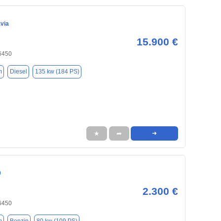
via
15.900 €
6450
m
Diesel
135 kw (184 PS)
★
➦
➜
0
2.300 €
6450