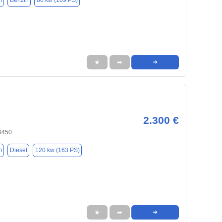
m
Benzin
80 kw (109 PS)
★
➦
➜
2.300 €
6450
m
Diesel
120 kw (163 PS)
★
➦
➜