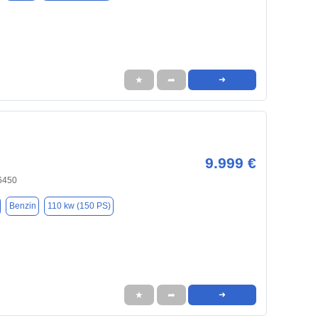
★
➦
➜
9.999 €
6450
Benzin
110 kw (150 PS)
★
➦
➜