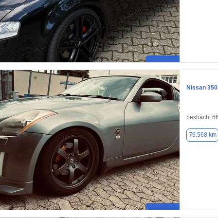
Nissan 350
bexbach, 6
79.568 km