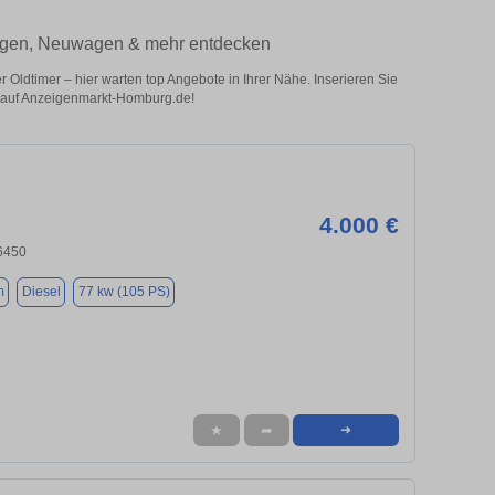
wagen, Neuwagen & mehr entdecken
dtimer – hier warten top Angebote in Ihrer Nähe. Inserieren Sie
ug auf Anzeigenmarkt-Homburg.de!
4.000 €
6450
m
Diesel
77 kw (105 PS)
★
➦
➜