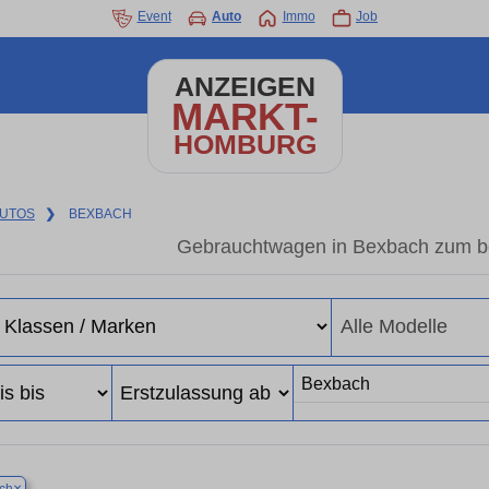
Event
Auto
Immo
Job
ANZEIGEN
MARKT-
HOMBURG
UTOS
❯
BEXBACH
Gebrauchtwagen in Bexbach zum be
×