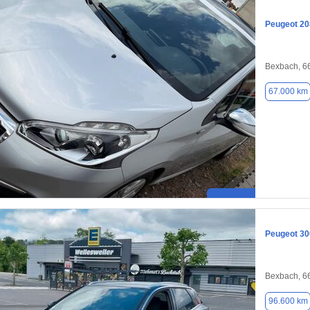
Peugeot 20
Bexbach, 6
67.000 km
Peugeot 30
Bexbach, 6
96.600 km