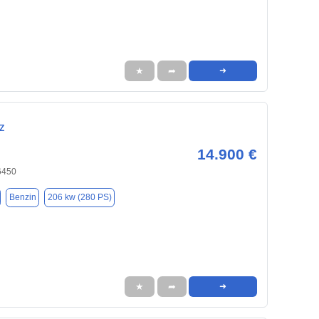
★
➦
➜
Z
14.900 €
6450
Benzin
206 kw (280 PS)
★
➦
➜