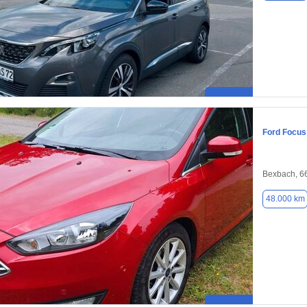
Ford Focus
Bexbach, 6
48.000 km