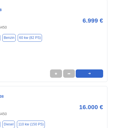
8
6.999 €
6450
Benzin
60 kw (82 PS)
★
➦
➜
08
16.000 €
6450
Diesel
110 kw (150 PS)