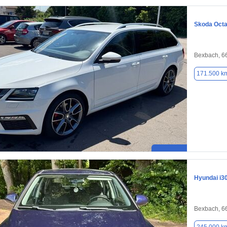
Skoda Octa
Bexbach, 6
171.500 k
Hyundai i3
Bexbach, 6