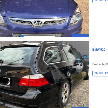
245.000 k
BMW 520
Bexbach, 6
292.000 k