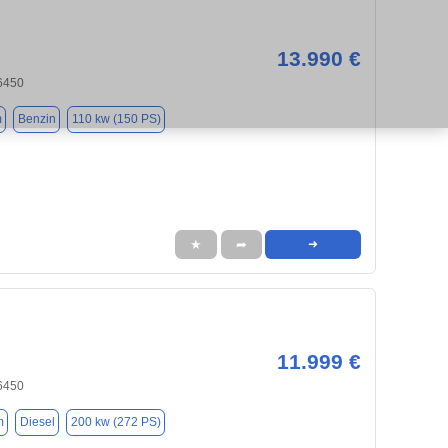
13.990 €
6450
m
Benzin
110 kw (150 PS)
★
➦
➜
11.999 €
6450
m
Diesel
200 kw (272 PS)