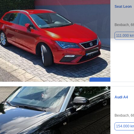
Seat Leon
Bexbach, 6
111.000 k
Audi A4
Bexbach, 6
154.000 k