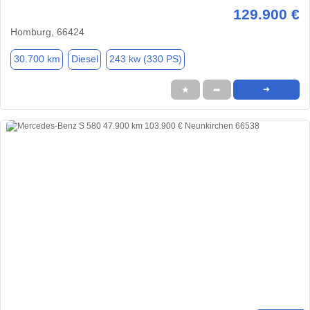
129.900 €
Homburg, 66424
30.700 km
Diesel
243 kw (330 PS)
★
➦
➜