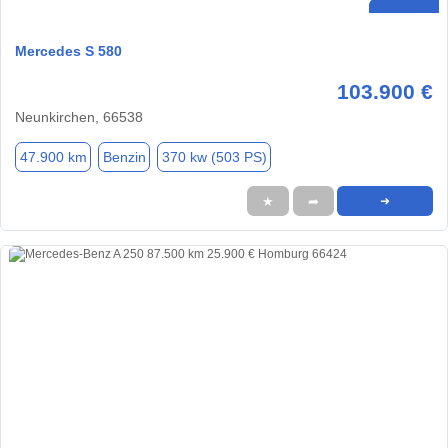
Mercedes S 580
103.900 €
Neunkirchen, 66538
47.900 km
Benzin
370 kw (503 PS)
★
➦
➜