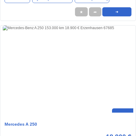
★
➦
➜
Mercedes A 250