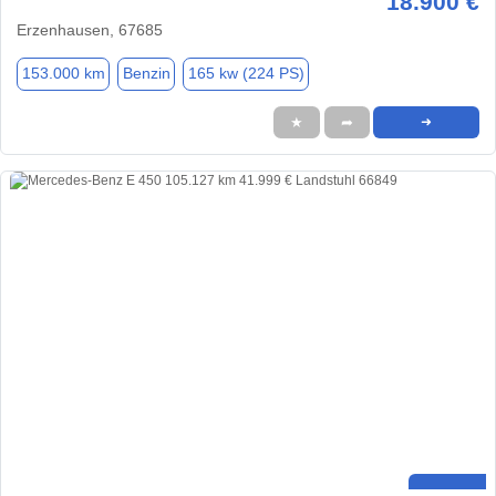
18.900 €
Erzenhausen, 67685
153.000 km
Benzin
165 kw (224 PS)
★
➦
➜