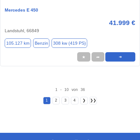
Mercedes E 450
41.999 €
Landstuhl, 66849
105.127 km
Benzin
308 kw (419 PS)
★
➦
➜
1 - 10 von 36
1
2
3
4
❯
❯❯