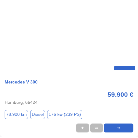
Mercedes V 300
59.900 €
Homburg, 66424
78.900 km
Diesel
176 kw (239 PS)
★
➦
➜