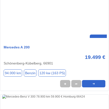
Mercedes A 200
19.499 €
Schönenberg-Kübelberg, 66901
94.000 km
Benzin
120 kw (163 PS)
★
➦
➜