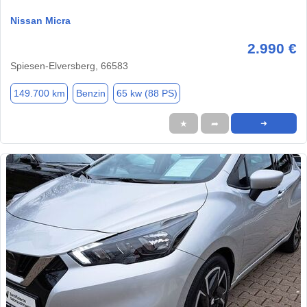
Nissan Micra
2.990 €
Spiesen-Elversberg, 66583
149.700 km
Benzin
65 kw (88 PS)
★
➦
➜