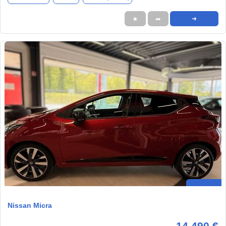
★
➦
➜
Nissan Micra
14.490 €