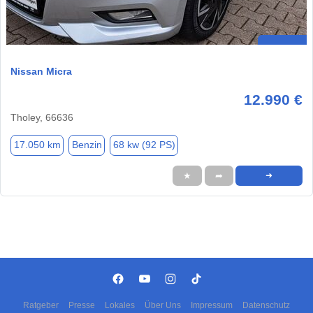
Nissan Micra
12.990 €
Tholey, 66636
17.050 km
Benzin
68 kw (92 PS)
★
➦
➜
Ratgeber
Presse
Lokales
Über Uns
Impressum
Datenschutz