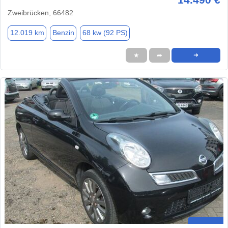
Zweibrücken, 66482
12.019 km
Benzin
68 kw (92 PS)
★
➦
➜