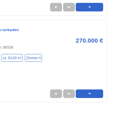
★
➦
➜
 verkaufen
270.000 €
n, 66538
ca. 93,00 m²
Zimmer 4
★
➦
➜