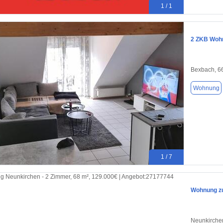
1 / 1
2 ZKB Wohn
Bexbach, 6
Wohnung
1 / 7
Wohnung zu
Neunkirche