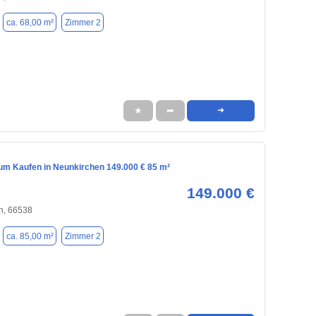
ca. 68,00 m²
Zimmer 2
★
➦
➜
m Kaufen in Neunkirchen 149.000 € 85 m²
149.000 €
n, 66538
ca. 85,00 m²
Zimmer 2