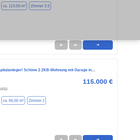
ca. 110,00 m²
Zimmer 3.5
★
➦
➜
pitalanleger! Schöne 2 ZKB-Wohnung mit Garage in…
115.000 €
6450
ca. 66,00 m²
Zimmer 2
★
➦
➜