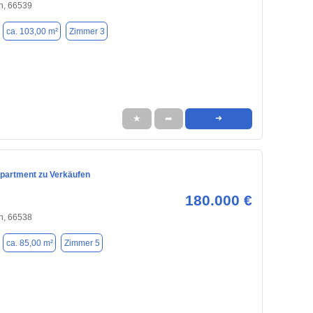
n, 66539
ca. 103,00 m²
Zimmer 3
★
➦
➜
artment zu Verkäufen
180.000 €
n, 66538
ca. 85,00 m²
Zimmer 5