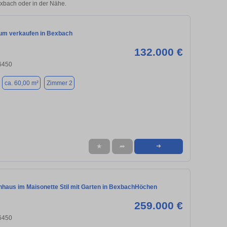
exbach oder in der Nähe.
m verkaufen in Bexbach
132.000 €
6450
ca. 60,00 m²
Zimmer 2
★
➦
➜
haus im Maisonette Stil mit Garten in BexbachHöchen
259.000 €
6450