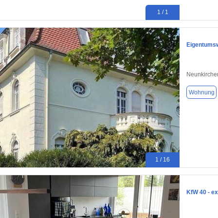
1 / 1
Eigentumswo
Neunkirche
Wohnung
1 / 16
KfW 40 - e