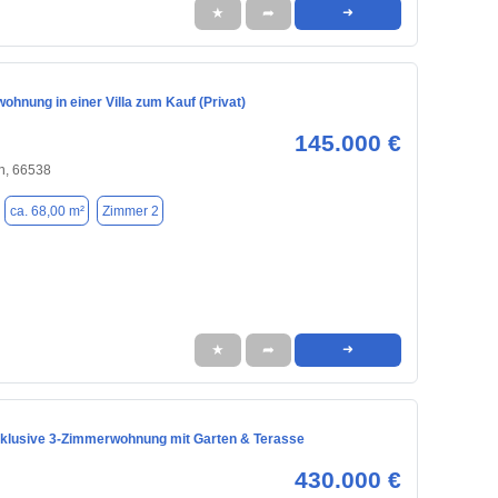
★
➦
➜
hnung in einer Villa zum Kauf (Privat)
145.000 €
n, 66538
ca. 68,00 m²
Zimmer 2
★
➦
➜
xklusive 3-Zimmerwohnung mit Garten & Terasse
430.000 €