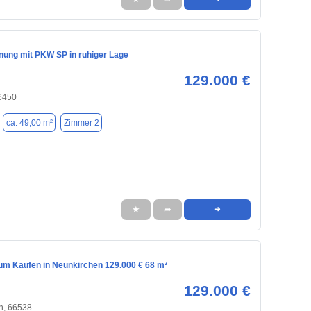
ung mit PKW SP in ruhiger Lage
129.000 €
6450
ca. 49,00 m²
Zimmer 2
★
➦
➜
m Kaufen in Neunkirchen 129.000 € 68 m²
129.000 €
n, 66538