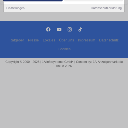
Einstellungen
Datenschutzerklärung
Ratgeber
Presse
Lokales
Über Uns
Impressum
Datenschutz
Cookies
Copyright © 2000 - 2026 | 1A Infosysteme GmbH | Content by: 1A-Anzeigenmarkt.de
08.08.2026