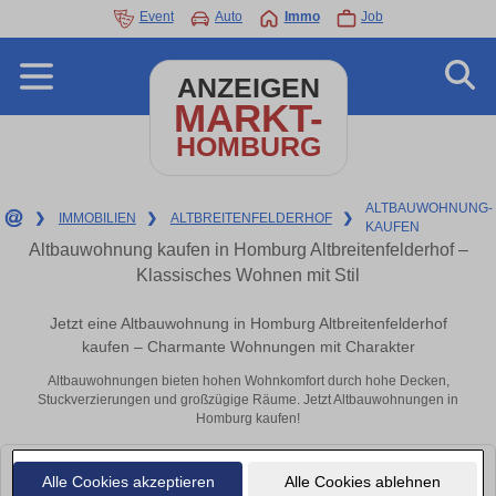
Event
Auto
Immo
Job
ANZEIGEN
MARKT-
HOMBURG
ALTBAUWOHNUNG-
❯
IMMOBILIEN
❯
ALTBREITENFELDERHOF
❯
KAUFEN
Altbauwohnung kaufen in Homburg Altbreitenfelderhof –
Klassisches Wohnen mit Stil
Jetzt eine Altbauwohnung in Homburg Altbreitenfelderhof
kaufen – Charmante Wohnungen mit Charakter
Altbauwohnungen bieten hohen Wohnkomfort durch hohe Decken,
Stuckverzierungen und großzügige Räume. Jetzt Altbauwohnungen in
Homburg kaufen!
Leider konnten wir derzeit keine passenden Objekte finden. Schauen Sie
Alle Cookies akzeptieren
Alle Cookies ablehnen
bald wieder vorbei!