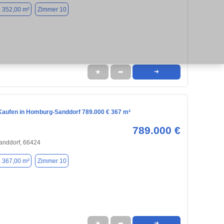
. 352,00 m²
Zimmer 10
★
➦
➜
aufen in Homburg-Sanddorf 789.000 € 367 m²
789.000 €
nddorf, 66424
. 367,00 m²
Zimmer 10
★
➦
➜