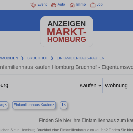
Event
Auto
Immo
Job
ANZEIGEN
MARKT-
HOMBURG
MMOBILIEN
❯
BRUCHHOF
❯
EINFAMILIENHAUS-KAUFEN
infamilienhaus kaufen Homburg Bruchhof - Eigentumswoh
×
×
×
rg
Einfamilienhaus Kaufen
1
Finden Sie hier Ihre Einfamilienhaus zum k
uchen Sie in Homburg Bruchhof eine Einfamilienhaus zum kaufen? Finden Sie hie