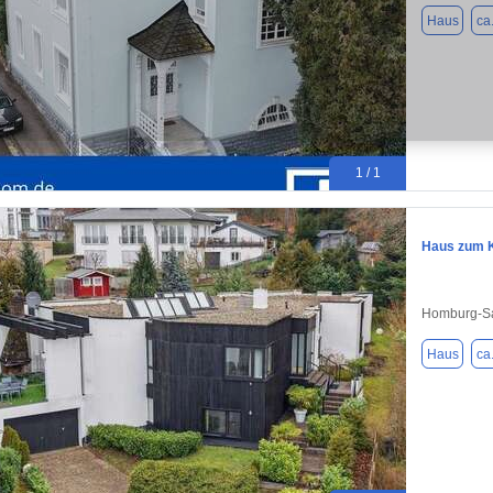
Haus
ca
1 / 1
Haus zum K
Homburg-Sa
Haus
ca