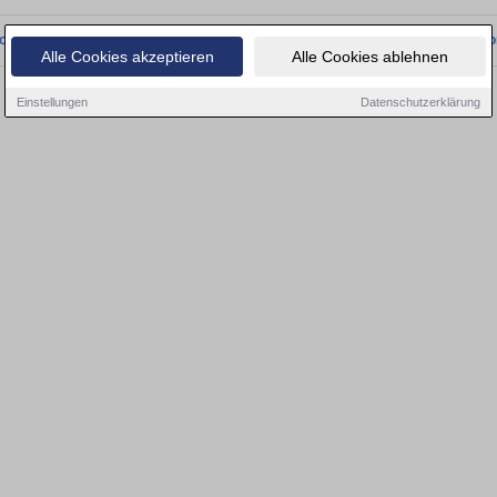
onnten wir derzeit keine passenden Objekte finden. Schauen Sie bald wieder vo
Alle Cookies akzeptieren
Alle Cookies ablehnen
Einstellungen
Datenschutzerklärung