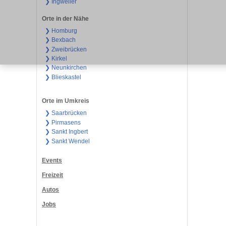
❯ Ingweiler
Orte in der Nähe
❯ Homburg
❯ Bexbach
❯ Zweibrücken
❯ Kirkel
❯ Neunkirchen
❯ Blieskastel
Orte im Umkreis
❯ Saarbrücken
❯ Pirmasens
❯ Sankt Ingbert
❯ Sankt Wendel
Events
Freizeit
Autos
Jobs