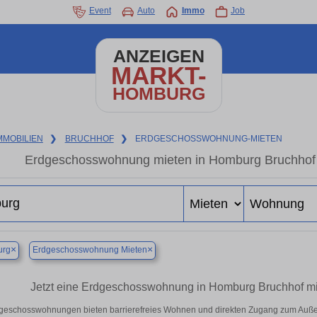
Event
Auto
Immo
Job
ANZEIGEN
MARKT-
HOMBURG
MMOBILIEN
❯
BRUCHHOF
❯
ERDGESCHOSSWOHNUNG-MIETEN
Erdgeschosswohnung mieten in Homburg Bruchhof
×
×
rg
Erdgeschosswohnung Mieten
Jetzt eine Erdgeschosswohnung in Homburg Bruchhof mie
geschosswohnungen bieten barrierefreies Wohnen und direkten Zugang zum Auße