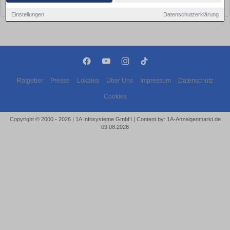
bald wieder vorbei!
Einstellungen
Datenschutzerklärung
Ratgeber
Presse
Lokales
Über Uns
Impressum
Datenschutz
Cookies
Copyright © 2000 - 2026 | 1A Infosysteme GmbH | Content by: 1A-Anzeigenmarkt.de
09.08.2026