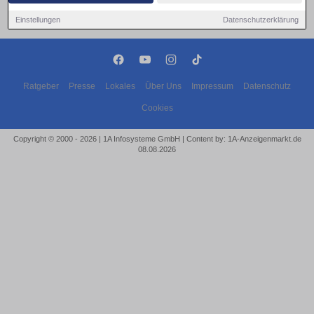
Einstellungen
Datenschutzerklärung
Ratgeber
Presse
Lokales
Über Uns
Impressum
Datenschutz
Cookies
Copyright © 2000 - 2026 | 1A Infosysteme GmbH | Content by: 1A-Anzeigenmarkt.de
08.08.2026