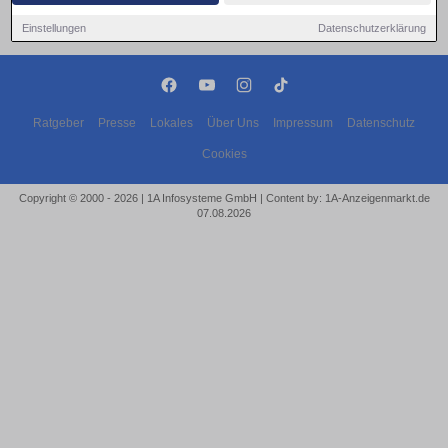
Einstellungen
Datenschutzerklärung
Ratgeber
Presse
Lokales
Über Uns
Impressum
Datenschutz
Cookies
Copyright © 2000 - 2026 | 1A Infosysteme GmbH | Content by: 1A-Anzeigenmarkt.de
07.08.2026