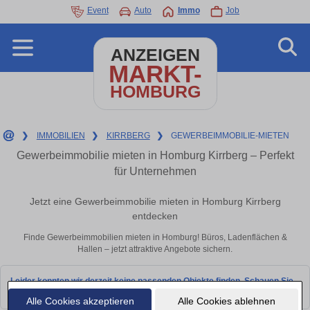
Event
Auto
Immo
Job
ANZEIGEN
MARKT-
HOMBURG
❯
IMMOBILIEN
❯
KIRRBERG
❯
GEWERBEIMMOBILIE-MIETEN
Gewerbeimmobilie mieten in Homburg Kirrberg – Perfekt
für Unternehmen
Jetzt eine Gewerbeimmobilie mieten in Homburg Kirrberg
entdecken
Finde Gewerbeimmobilien mieten in Homburg! Büros, Ladenflächen &
Hallen – jetzt attraktive Angebote sichern.
Leider konnten wir derzeit keine passenden Objekte finden. Schauen Sie
bald wieder vorbei!
Alle Cookies akzeptieren
Alle Cookies ablehnen