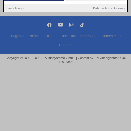
Einstellungen
Datenschutzerklärung
Ratgeber
Presse
Lokales
Über Uns
Impressum
Datenschutz
Cookies
Copyright © 2000 - 2026 | 1A Infosysteme GmbH | Content by: 1A-Anzeigenmarkt.de
08.08.2026