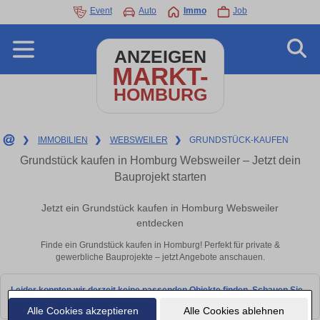
Event
Auto
Immo
Job
ANZEIGEN
MARKT-
HOMBURG
❯
IMMOBILIEN
❯
WEBSWEILER
❯
GRUNDSTÜCK-KAUFEN
Grundstück kaufen in Homburg Websweiler – Jetzt dein
Bauprojekt starten
Jetzt ein Grundstück kaufen in Homburg Websweiler
entdecken
Finde ein Grundstück kaufen in Homburg! Perfekt für private &
gewerbliche Bauprojekte – jetzt Angebote anschauen.
Leider konnten wir derzeit keine passenden Objekte finden. Schauen Sie
bald wieder vorbei!
Alle Cookies akzeptieren
Alle Cookies ablehnen