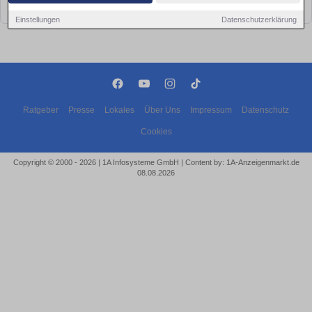
bald wieder vorbei!
Einstellungen
Datenschutzerklärung
Ratgeber
Presse
Lokales
Über Uns
Impressum
Datenschutz
Cookies
Copyright © 2000 - 2026 | 1A Infosysteme GmbH | Content by: 1A-Anzeigenmarkt.de
08.08.2026