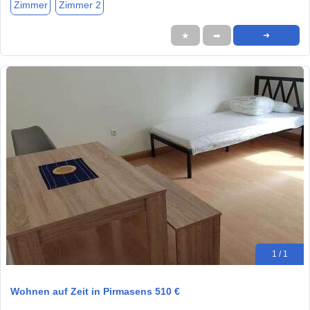
Zimmer
Zimmer 2
★
➦
➜
1 / 1
Wohnen auf Zeit in Pirmasens 510 €