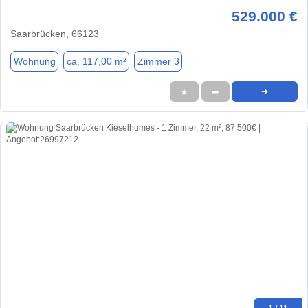
529.000 €
Saarbrücken, 66123
Wohnung
ca. 117,00 m²
Zimmer 3
★
➦
➜