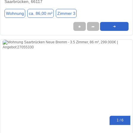
Saarbrücken, 66117
Wohnung
ca. 86,00 m²
Zimmer 3
★
➦
➜
1 / 6