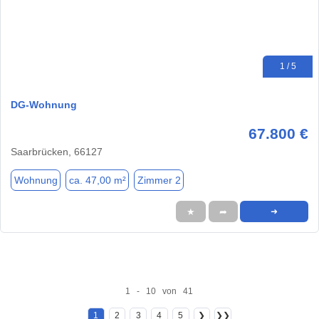
1 / 5
DG-Wohnung
67.800 €
Saarbrücken, 66127
Wohnung
ca. 47,00 m²
Zimmer 2
★
➦
➜
1 - 10 von 41
1
2
3
4
5
❯
❯❯