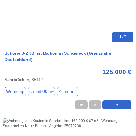
1 / 7
Schöne 3-ZKB mit Balkon in Schœneck (Grenznähe
Deutschland)
125.000 €
Saarbrücken, 66117
Wohnung
ca. 68,00 m²
Zimmer 1
★
➦
➜