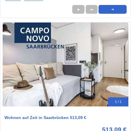
★
➦
➜
1 / 1
Wohnen auf Zeit in Saarbrücken 513,09 €
513,09 €