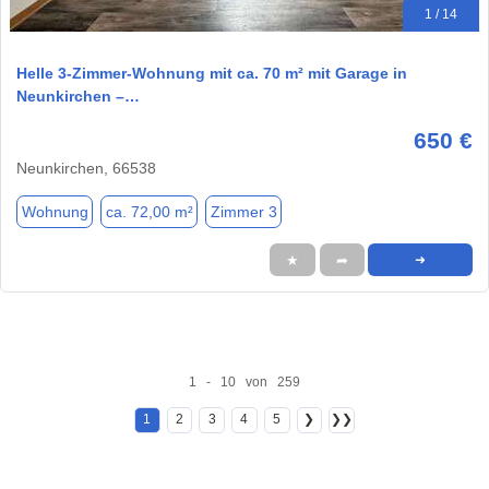
1 / 14
Helle 3-Zimmer-Wohnung mit ca. 70 m² mit Garage in
Neunkirchen –…
650 €
Neunkirchen, 66538
Wohnung
ca. 72,00 m²
Zimmer 3
★
➦
➜
1 - 10 von 259
1
2
3
4
5
❯
❯❯