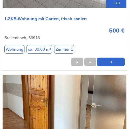
1 / 8
1-ZKB-Wohnung mit Garten, frisch saniert
500 €
Breitenbach, 66916
Wohnung
ca. 30,00 m²
Zimmer 1
★
➦
➜