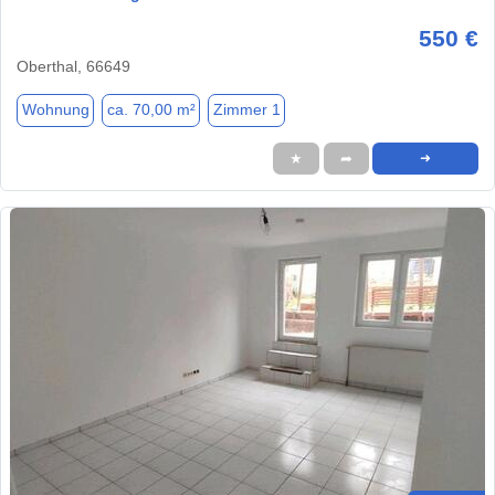
550 €
Oberthal, 66649
Wohnung
ca. 70,00 m²
Zimmer 1
★
➦
➜