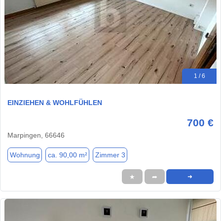
1 / 6
EINZIEHEN & WOHLFÜHLEN
700 €
Marpingen, 66646
Wohnung
ca. 90,00 m²
Zimmer 3
★
➦
➜