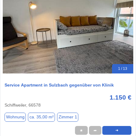
1 / 13
Service Apartment in Sulzbach gegenüber von Klinik
1.150 €
Schiffweiler, 66578
Wohnung
ca. 35,00 m²
Zimmer 1
★
➦
➜