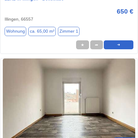
650 €
Illingen, 66557
Wohnung
ca. 65,00 m²
Zimmer 1
★
➦
➜