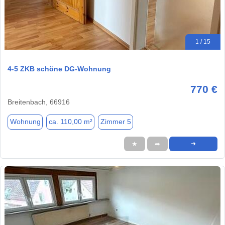
1 / 15
4-5 ZKB schöne DG-Wohnung
770 €
Breitenbach, 66916
Wohnung
ca. 110,00 m²
Zimmer 5
★
➦
➜