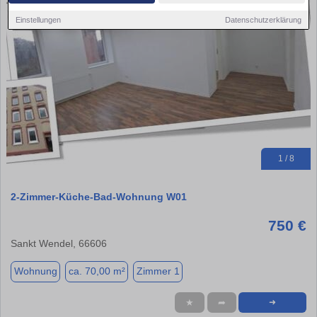
Einstellungen
Datenschutzerklärung
1 / 8
2-Zimmer-Küche-Bad-Wohnung W01
750 €
Sankt Wendel, 66606
Wohnung
ca. 70,00 m²
Zimmer 1
★
➦
➜