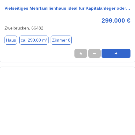
Vielseitiges Mehrfamilienhaus ideal für Kapitalanleger oder…
299.000 €
Zweibrücken, 66482
Haus
ca. 290,00 m²
Zimmer 8
★
➦
➜