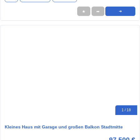
★
➦
➜
1 / 18
Kleines Haus mit Garage und großen Balkon Stadtmitte
97.500 €