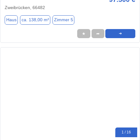
Zweibrücken, 66482
Haus
ca. 138,00 m²
Zimmer 5
★
➦
➜
1 / 16