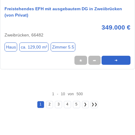
Freistehendes EFH mit ausgebautem DG in Zweiibrücken
(von Privat)
349.000 €
Zweibrücken, 66482
Haus
ca. 129,00 m²
Zimmer 5.5
★
➦
➜
1 - 10 von 500
1
2
3
4
5
❯
❯❯