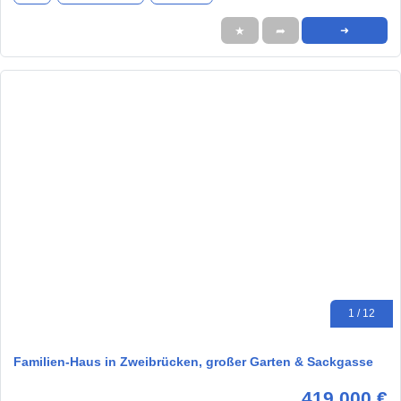
★
➦
➜
1 / 12
Familien-Haus in Zweibrücken, großer Garten & Sackgasse
419.000 €