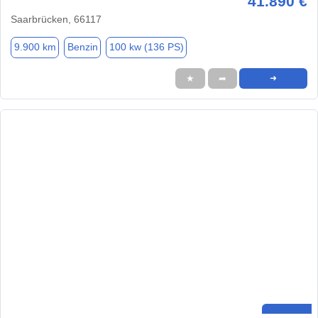
41.890 €
Saarbrücken, 66117
9.900 km
Benzin
100 kw (136 PS)
★
➦
➜