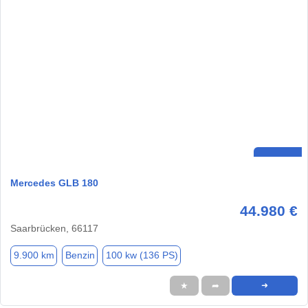
Mercedes GLB 180
44.980 €
Saarbrücken, 66117
9.900 km
Benzin
100 kw (136 PS)
★
➦
➜