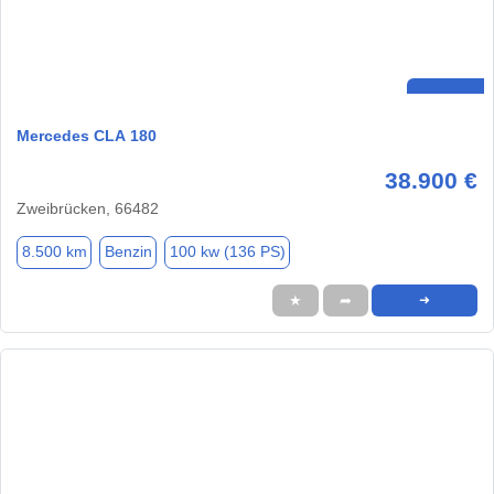
Mercedes CLA 180
38.900 €
Zweibrücken, 66482
8.500 km
Benzin
100 kw (136 PS)
★
➦
➜