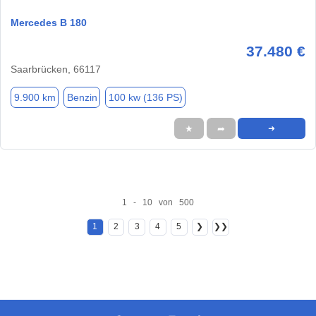
Mercedes B 180
37.480 €
Saarbrücken, 66117
9.900 km
Benzin
100 kw (136 PS)
★
➦
➜
1 - 10 von 500
1
2
3
4
5
❯
❯❯