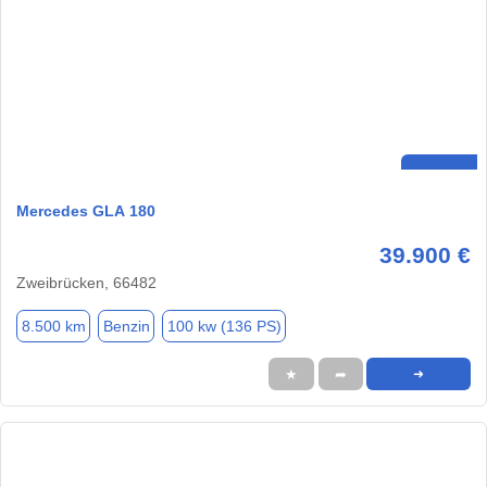
Mercedes GLA 180
39.900 €
Zweibrücken, 66482
8.500 km
Benzin
100 kw (136 PS)
★
➦
➜