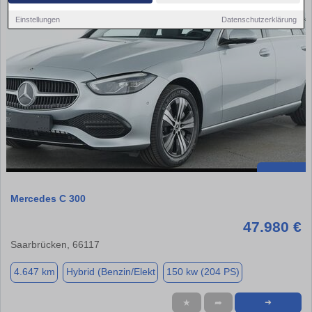
Einstellungen
Datenschutzerklärung
Mercedes C 300
47.980 €
Saarbrücken, 66117
4.647 km
Hybrid (Benzin/Elekt
150 kw (204 PS)
★
➦
➜