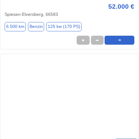
52.000 €
Spiesen-Elversberg, 66583
6.500 km
Benzin
125 kw (170 PS)
★
➦
➜