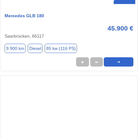
Mercedes GLB 180
45.900 €
Saarbrücken, 66117
9.900 km
Diesel
85 kw (116 PS)
★
➦
➜