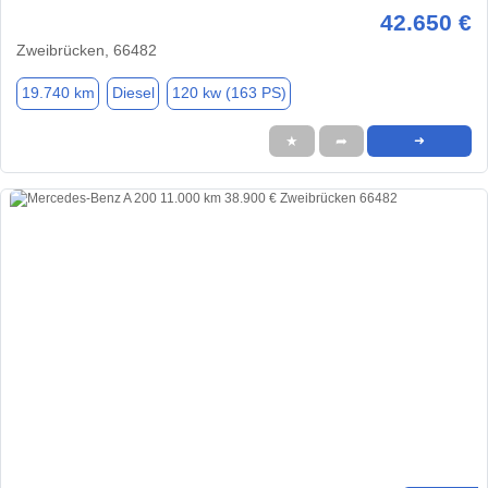
42.650 €
Zweibrücken, 66482
19.740 km
Diesel
120 kw (163 PS)
★
➦
➜