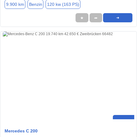
9.900 km
Benzin
120 kw (163 PS)
★
➦
➜
Mercedes C 200