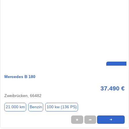
Mercedes B 180
37.490 €
Zweibrücken, 66482
21.000 km
Benzin
100 kw (136 PS)
★
➦
➜