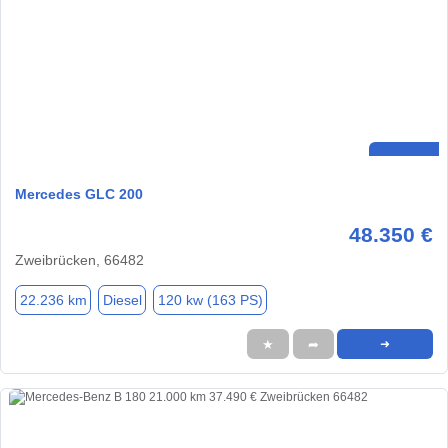
Mercedes GLC 200
48.350 €
Zweibrücken, 66482
22.236 km
Diesel
120 kw (163 PS)
★
➦
➜