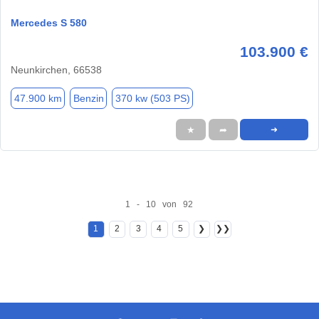
Mercedes S 580
103.900 €
Neunkirchen, 66538
47.900 km
Benzin
370 kw (503 PS)
★
➦
➜
1 - 10 von 92
1
2
3
4
5
❯
❯❯