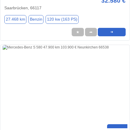
32.580 €
Saarbrücken, 66117
27.468 km
Benzin
120 kw (163 PS)
★
➦
➜