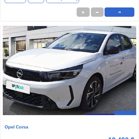
★
➦
➜
Opel Corsa