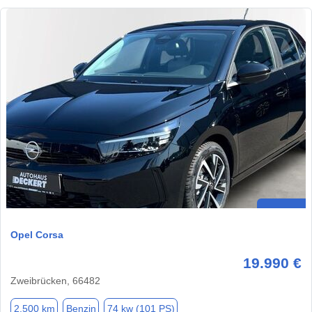
Opel Corsa
19.990 €
Zweibrücken, 66482
2.500 km
Benzin
74 kw (101 PS)