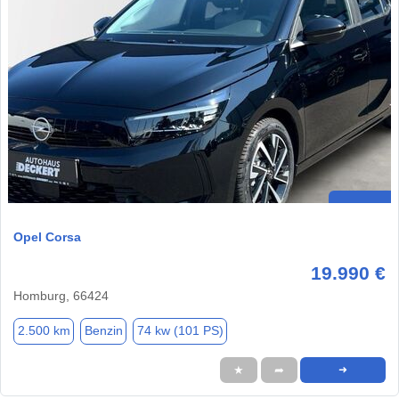
Opel Corsa
19.990 €
Homburg, 66424
2.500 km
Benzin
74 kw (101 PS)
★
➦
➜