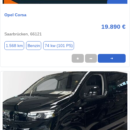
Opel Corsa
19.890 €
Saarbrücken, 66121
1.568 km
Benzin
74 kw (101 PS)
★
➦
➜