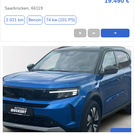
19.490 €
Saarbrücken, 66119
2.021 km
Benzin
74 kw (101 PS)
★
➦
➜