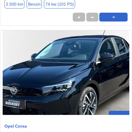
2.500 km
Benzin
74 kw (101 PS)
★
➦
➜
Opel Corsa