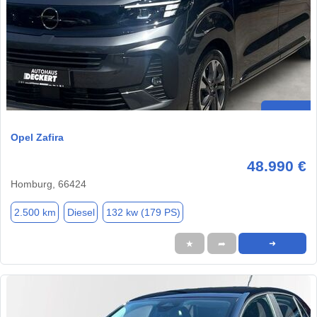
Opel Zafira
48.990 €
Homburg, 66424
2.500 km
Diesel
132 kw (179 PS)
★
➦
➜