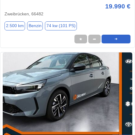
19.990 €
Zweibrücken, 66482
2.500 km
Benzin
74 kw (101 PS)
★
➦
➜