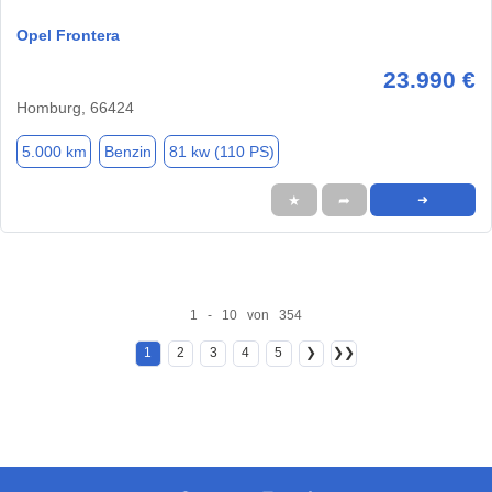
Opel Frontera
23.990 €
Homburg, 66424
5.000 km
Benzin
81 kw (110 PS)
★
➦
➜
1 - 10 von 354
1
2
3
4
5
❯
❯❯