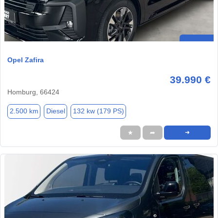
Opel Zafira
39.990 €
Homburg, 66424
2.500 km
Diesel
132 kw (179 PS)
★
➦
➜