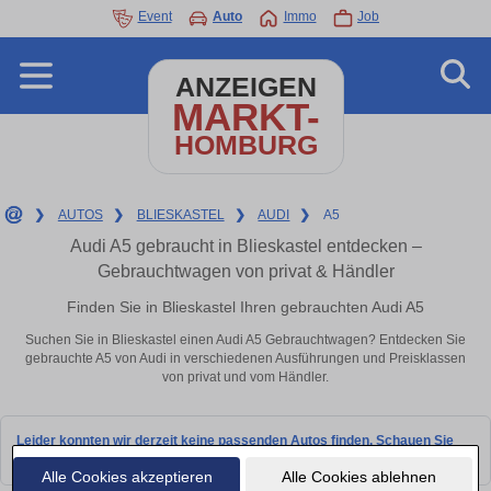
Event
Auto
Immo
Job
ANZEIGEN
MARKT-
HOMBURG
❯
AUTOS
❯
BLIESKASTEL
❯
AUDI
❯
A5
Audi A5 gebraucht in Blieskastel entdecken –
Gebrauchtwagen von privat & Händler
Finden Sie in Blieskastel Ihren gebrauchten Audi A5
Suchen Sie in Blieskastel einen Audi A5 Gebrauchtwagen? Entdecken Sie
gebrauchte A5 von Audi in verschiedenen Ausführungen und Preisklassen
von privat und vom Händler.
Leider konnten wir derzeit keine passenden Autos finden. Schauen Sie
bald wieder vorbei!
Alle Cookies akzeptieren
Alle Cookies ablehnen