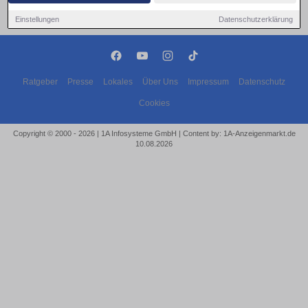
Einstellungen
Datenschutzerklärung
Ratgeber
Presse
Lokales
Über Uns
Impressum
Datenschutz
Cookies
Copyright © 2000 - 2026 | 1A Infosysteme GmbH | Content by: 1A-Anzeigenmarkt.de
10.08.2026