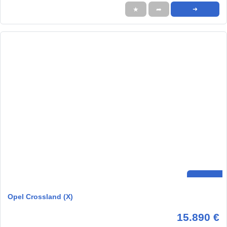
★
➦
➜
Opel Crossland (X)
15.890 €