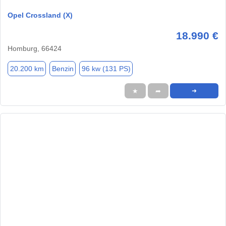
Opel Crossland (X)
18.990 €
Homburg, 66424
20.200 km
Benzin
96 kw (131 PS)
★
➦
➜