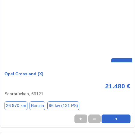
Opel Crossland (X)
21.480 €
Saarbrücken, 66121
26.970 km
Benzin
96 kw (131 PS)
★
➦
➜