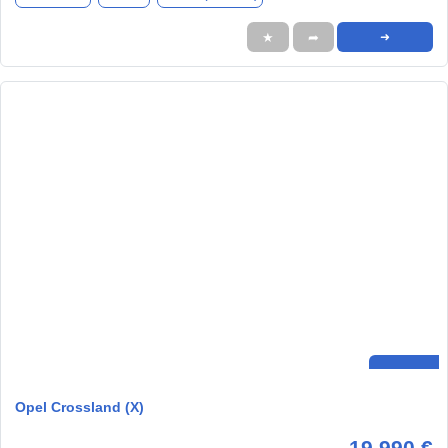
★
➦
➜
Opel Crossland (X)
19.990 €