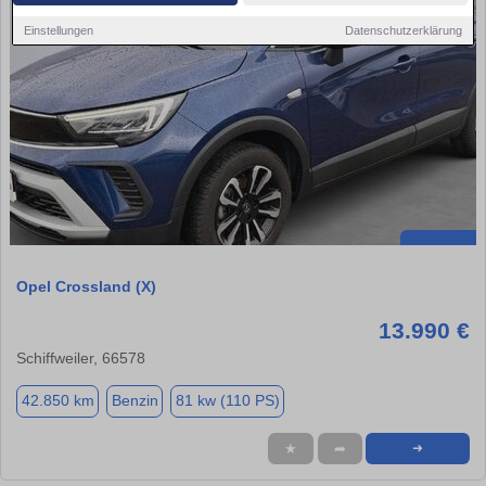
Einstellungen
Datenschutzerklärung
Opel Crossland (X)
13.990 €
Schiffweiler, 66578
42.850 km
Benzin
81 kw (110 PS)
★
➦
➜