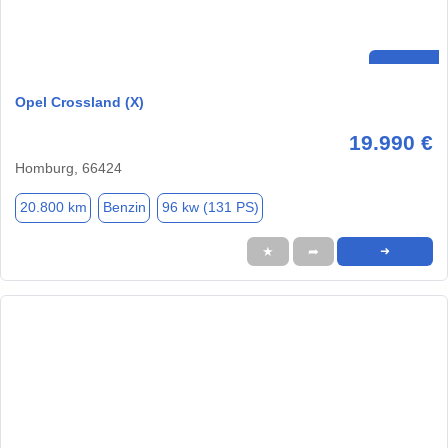
Opel Crossland (X)
19.990 €
Homburg, 66424
20.800 km
Benzin
96 kw (131 PS)
★
➦
➜