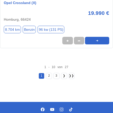
Opel Crossland (X)
19.990 €
Homburg, 66424
8.704 km
Benzin
96 kw (131 PS)
★
➦
➜
1 - 10 von 27
1
2
3
❯
❯❯