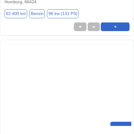
Homburg, 66424
62.400 km
Benzin
96 kw (131 PS)
★
➦
➜