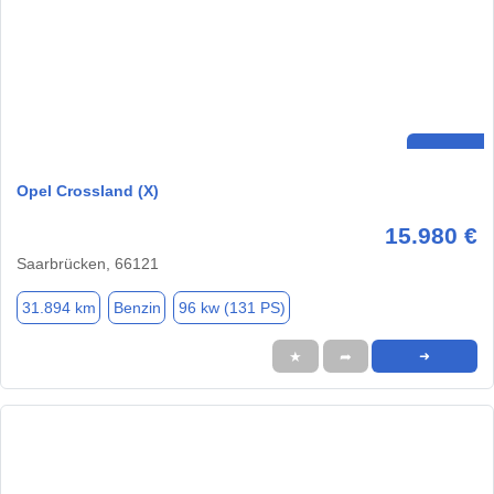
Opel Crossland (X)
15.980 €
Saarbrücken, 66121
31.894 km
Benzin
96 kw (131 PS)
★
➦
➜