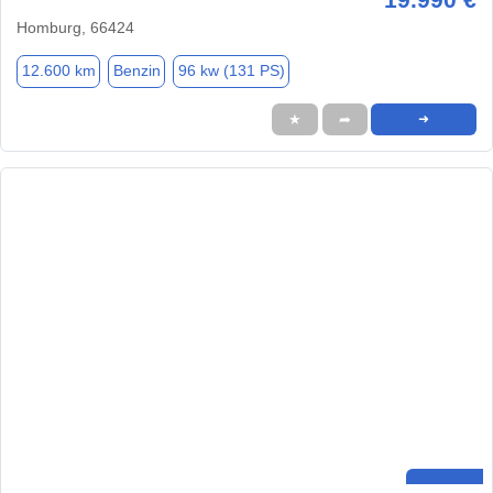
Homburg, 66424
12.600 km
Benzin
96 kw (131 PS)
★
➦
➜