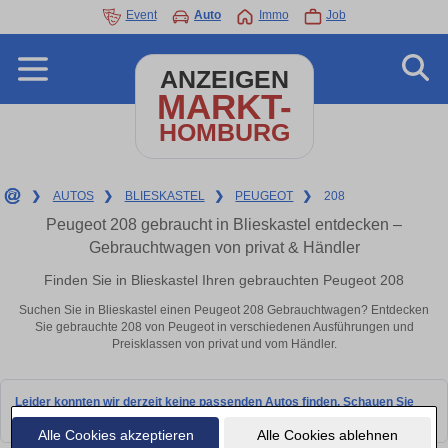
Event
Auto
Immo
Job
ANZEIGEN
MARKT-
HOMBURG
❯
AUTOS
❯
BLIESKASTEL
❯
PEUGEOT
❯
208
Peugeot 208 gebraucht in Blieskastel entdecken –
Gebrauchtwagen von privat & Händler
Finden Sie in Blieskastel Ihren gebrauchten Peugeot 208
Suchen Sie in Blieskastel einen Peugeot 208 Gebrauchtwagen? Entdecken
Sie gebrauchte 208 von Peugeot in verschiedenen Ausführungen und
Preisklassen von privat und vom Händler.
Leider konnten wir derzeit keine passenden Autos finden. Schauen Sie
bald wieder vorbei!
Alle Cookies akzeptieren
Alle Cookies ablehnen