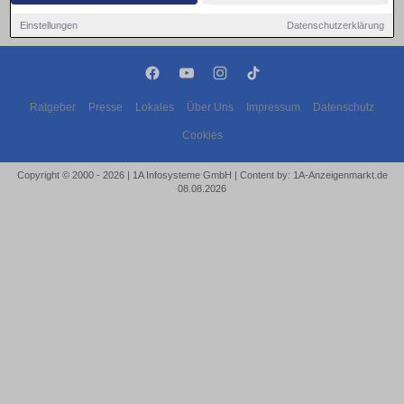
Einstellungen
Datenschutzerklärung
Ratgeber
Presse
Lokales
Über Uns
Impressum
Datenschutz
Cookies
Copyright © 2000 - 2026 | 1A Infosysteme GmbH | Content by: 1A-Anzeigenmarkt.de
08.08.2026