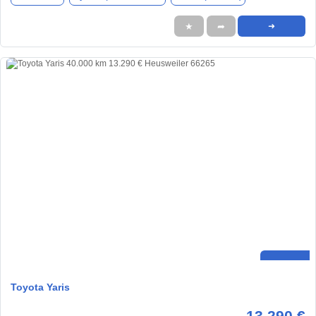
★
➦
➜
Toyota Yaris
13.290 €