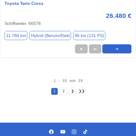
Toyota Yaris Cross
26.480 €
Schiffweiler, 66578
11.780 km
Hybrid (Benzin/Elekt
96 kw (131 PS)
★
➦
➜
1 - 10 von 19
1
2
❯
❯❯