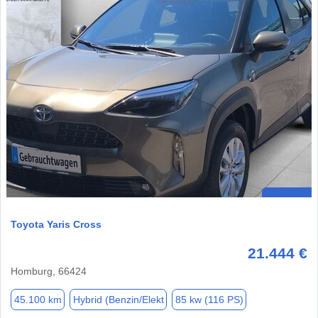
Toyota Yaris Cross
21.444 €
Homburg, 66424
45.100 km
Hybrid (Benzin/Elekt
85 kw (116 PS)