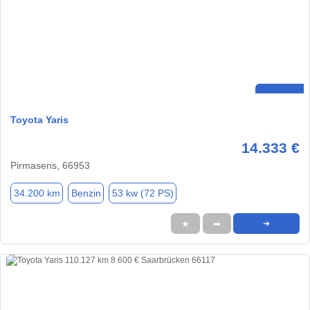
Toyota Yaris
14.333 €
Pirmasens, 66953
34.200 km
Benzin
53 kw (72 PS)
★
➦
➜