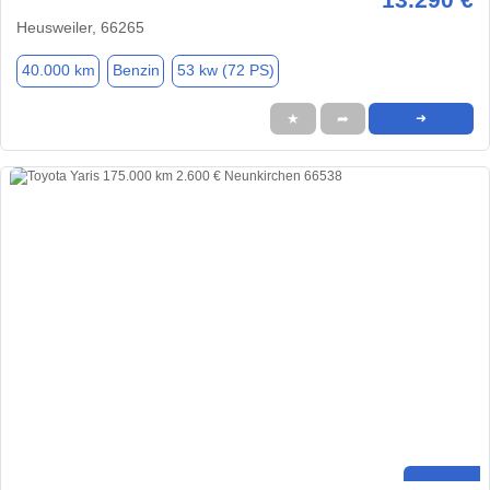
Heusweiler, 66265
40.000 km
Benzin
53 kw (72 PS)
★
➦
➜