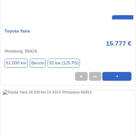
Toyota Yaris
15.777 €
Homburg, 66424
61.000 km
Benzin
92 kw (125 PS)
★
➦
➜