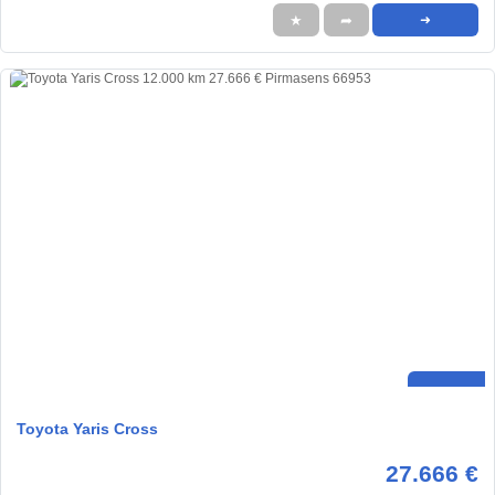
★
➦
➜
Toyota Yaris Cross
27.666 €