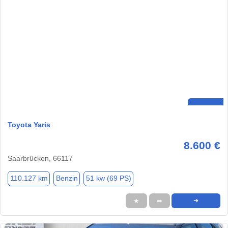
Toyota Yaris
8.600 €
Saarbrücken, 66117
110.127 km
Benzin
51 kw (69 PS)
★
➦
➜