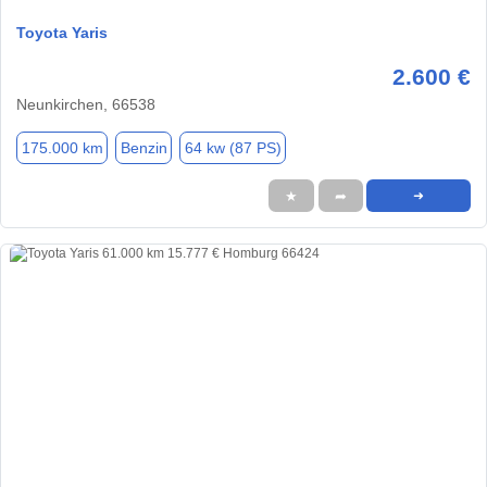
Toyota Yaris
2.600 €
Neunkirchen, 66538
175.000 km
Benzin
64 kw (87 PS)
★
➦
➜