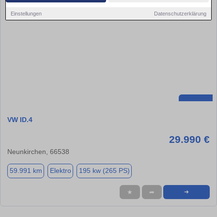
Einstellungen
Datenschutzerklärung
VW ID.4
29.990 €
Neunkirchen, 66538
59.991 km
Elektro
195 kw (265 PS)
★
➦
➜