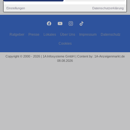
Einstellungen
Datenschutzerklärung
Ratgeber
Presse
Lokales
Über Uns
Impressum
Datenschutz
Cookies
Copyright © 2000 - 2026 | 1A Infosysteme GmbH | Content by: 1A-Anzeigenmarkt.de
08.08.2026