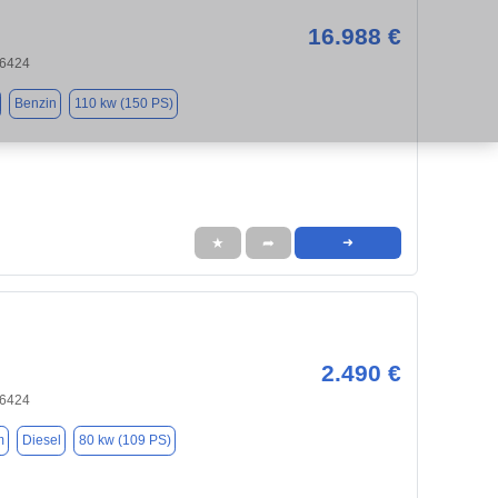
16.988 €
66424
Benzin
110 kw (150 PS)
★
➦
➜
2.490 €
66424
m
Diesel
80 kw (109 PS)