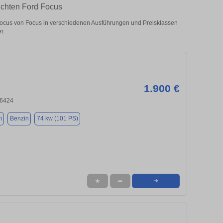
uchten Ford Focus
cus von Focus in verschiedenen Ausführungen und Preisklassen
r.
1.900 €
66424
m
Benzin
74 kw (101 PS)
★
➦
➜