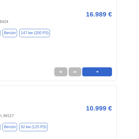
16.989 €
66424
Benzin
147 kw (200 PS)
★
➦
➜
10.999 €
n, 66117
Benzin
92 kw (125 PS)