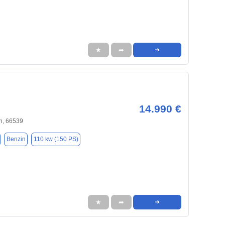
★
➦
➜
14.990 €
n, 66539
Benzin
110 kw (150 PS)
★
➦
➜