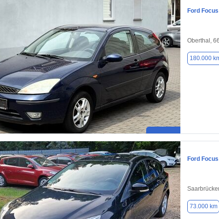
Ford Focus
Oberthal, 6
180.000 k
Ford Focus
Saarbrücke
73.000 km