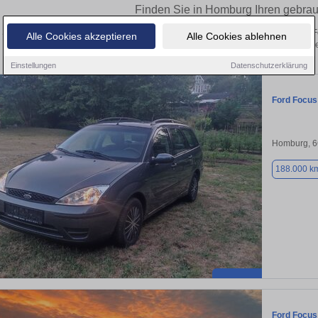
Finden Sie in Homburg Ihren gebra
Sie in Homburg einen Ford Focus Gebrauchtwagen? Entdecken Sie gebrauchte Fo
Alle Cookies akzeptieren
Alle Cookies ablehnen
von privat und vom Händle
Einstellungen
Datenschutzerklärung
Ford Focus
Homburg, 
188.000 k
Ford Focus