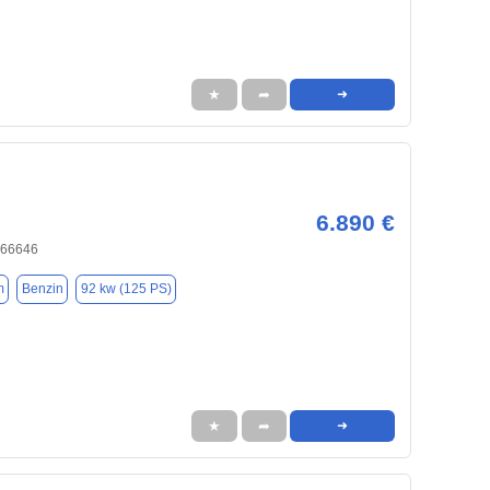
★
➦
➜
6.890 €
 66646
m
Benzin
92 kw (125 PS)
★
➦
➜