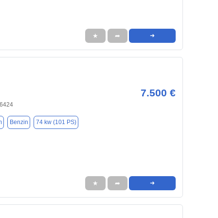
★
➦
➜
7.500 €
66424
m
Benzin
74 kw (101 PS)
★
➦
➜