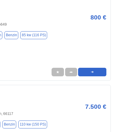
800 €
6649
m
Benzin
85 kw (116 PS)
★
➦
➜
7.500 €
n, 66117
Benzin
110 kw (150 PS)