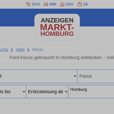
Event
Auto
Immo
Job
ANZEIGEN
MARKT-
HOMBURG
UTOS
❯
FORD
❯
FOCUS
Ford Focus gebraucht in Homburg entdecken – Geb