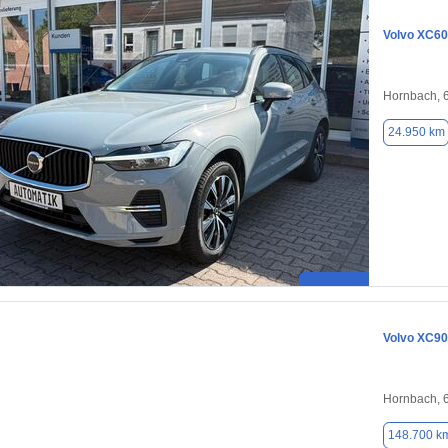
Volvo XC60
Hornbach, 
24.950 km
Volvo XC90
Hornbach, 
148.700 k