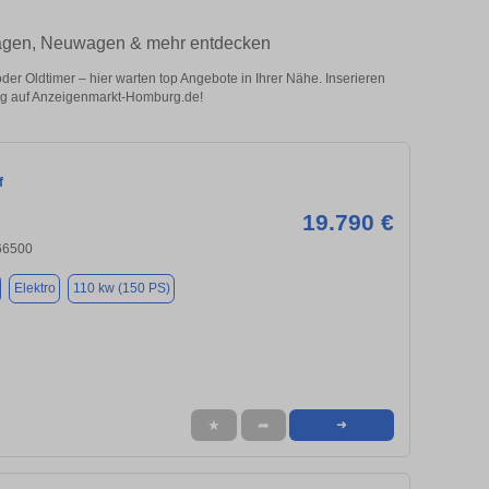
wagen, Neuwagen & mehr entdecken
 Oldtimer – hier warten top Angebote in Ihrer Nähe. Inserieren
zeug auf Anzeigenmarkt-Homburg.de!
f
19.790 €
66500
Elektro
110 kw (150 PS)
★
➦
➜