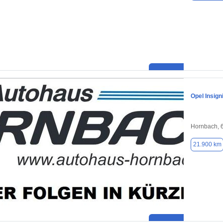
Opel Insign
Hornbach, 
21.900 km