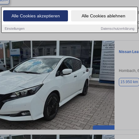
ach
Ihr perfektes Autoangebot in Hornbach – Gebraucht
Alle Cookies akzeptieren
Alle Cookies ablehnen
r Suche nach einem Gebrauchtwagen in Hornbach? Ob Kleinwagen, SUV, Cabrio oder
Sie Ihr Auto kostenlos oder finden Sie Ihr nächstes Fahr
Einstellungen
Datenschutzerklärung
Nissan Lea
Hornbach, 
15.950 km