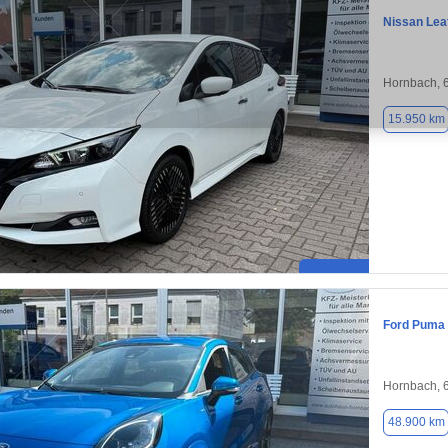
Nissan Lea
Hornbach, 
15.950 km
Ford Puma
Hornbach, 
48.900 km