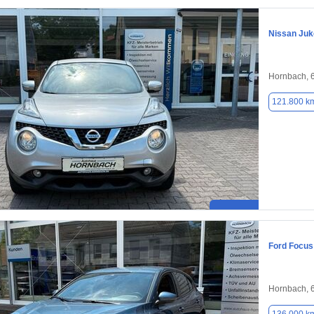
Nissan Juk
Hornbach, 
121.800 k
Ford Focus
Hornbach, 