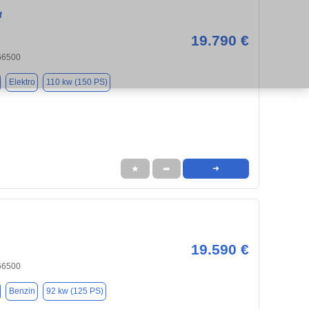
f
19.790 €
66500
Elektro
110 kw (150 PS)
★
➦
➜
19.590 €
66500
Benzin
92 kw (125 PS)