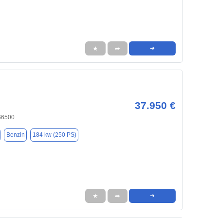
★
➦
➜
37.950 €
66500
Benzin
184 kw (250 PS)
★
➦
➜