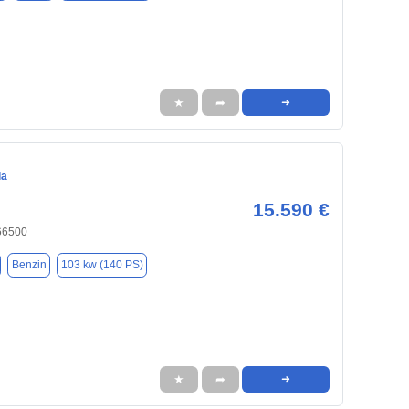
★
➦
➜
ia
15.590 €
66500
Benzin
103 kw (140 PS)
★
➦
➜