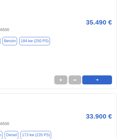
35.490 €
66500
Benzin
184 kw (250 PS)
★
➦
➜
33.900 €
66500
m
Diesel
173 kw (235 PS)