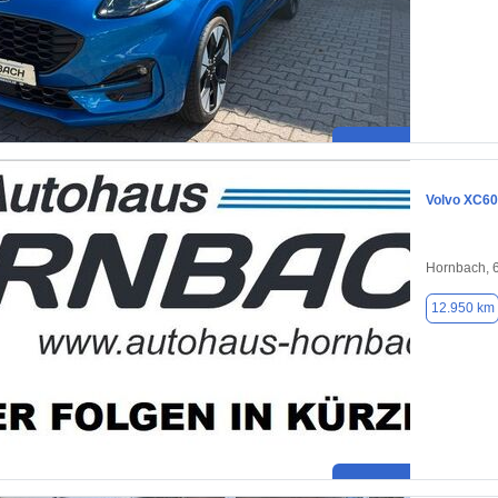
Volvo XC60
Hornbach, 
12.950 km