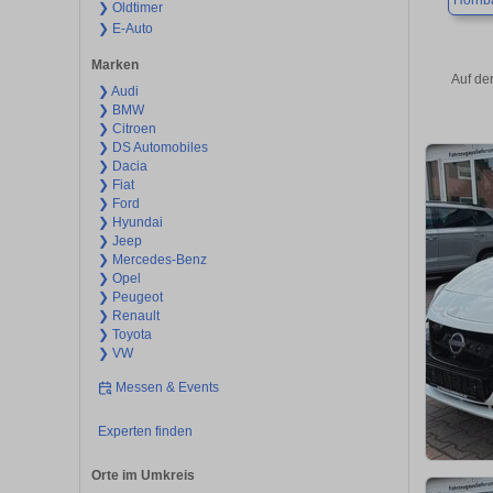
Hornb
❯ Oldtimer
❯ E-Auto
Marken
Auf de
❯ Audi
❯ BMW
❯ Citroen
❯ DS Automobiles
❯ Dacia
❯ Fiat
❯ Ford
❯ Hyundai
❯ Jeep
❯ Mercedes-Benz
❯ Opel
❯ Peugeot
❯ Renault
❯ Toyota
❯ VW
Messen & Events
Experten finden
Orte im Umkreis