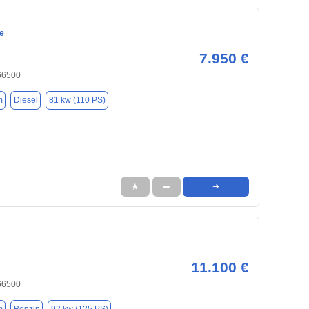
e
7.950 €
66500
m
Diesel
81 kw (110 PS)
★
➦
➜
11.100 €
66500