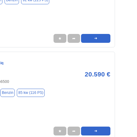
m
Benzin
92 kw (125 PS)
★
➦
➜
iq
20.590 €
66500
Benzin
85 kw (116 PS)
★
➦
➜