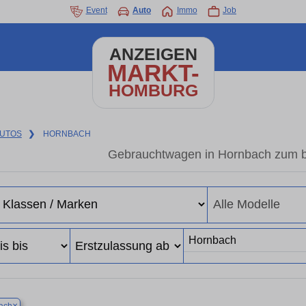
Event
Auto
Immo
Job
ANZEIGEN
MARKT-
HOMBURG
UTOS
❯
HORNBACH
Gebrauchtwagen in Hornbach zum be
×