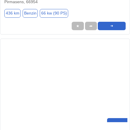
Pirmasens, 66954
436 km
Benzin
66 kw (90 PS)
★
➦
➜