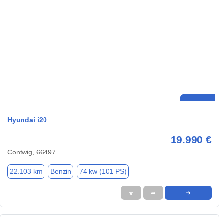
Hyundai i20
19.990 €
Contwig, 66497
22.103 km
Benzin
74 kw (101 PS)
★
➦
➜