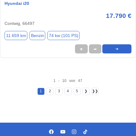
Hyundai i20
17.790 €
Contwig, 66497
11.659 km
Benzin
74 kw (101 PS)
★
➦
➜
1 - 10 von 47
1
2
3
4
5
❯
❯❯