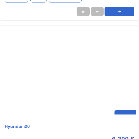
★
➦
➜
Hyundai i20
6.300 €