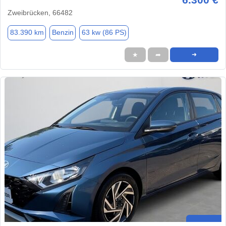
Zweibrücken, 66482
83.390 km
Benzin
63 kw (86 PS)
★
➦
➜