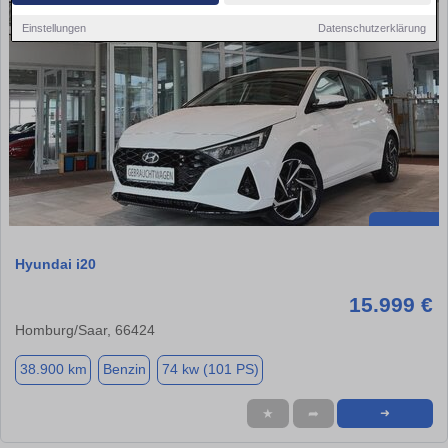
Einstellungen
Datenschutzerklärung
Hyundai i20
15.999 €
Homburg/Saar, 66424
38.900 km
Benzin
74 kw (101 PS)
★
➦
➜