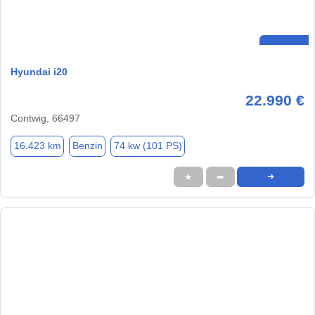
Hyundai i20
22.990 €
Contwig, 66497
16.423 km
Benzin
74 kw (101 PS)
★
➦
➜