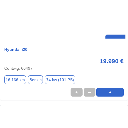
Hyundai i20
19.990 €
Contwig, 66497
16.166 km
Benzin
74 kw (101 PS)
★
➦
➜