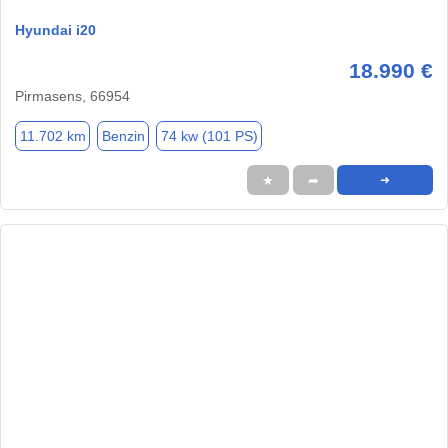
Hyundai i20
18.990 €
Pirmasens, 66954
11.702 km
Benzin
74 kw (101 PS)
★
➦
➜