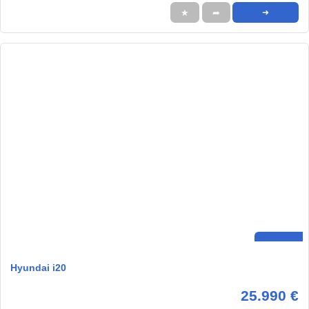
★
➦
➜
Hyundai i20
25.990 €