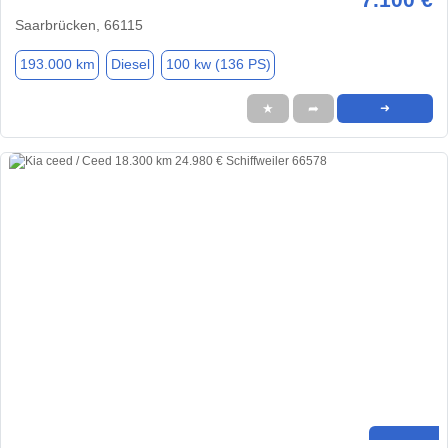
Saarbrücken, 66115
193.000 km
Diesel
100 kw (136 PS)
★
➦
➜