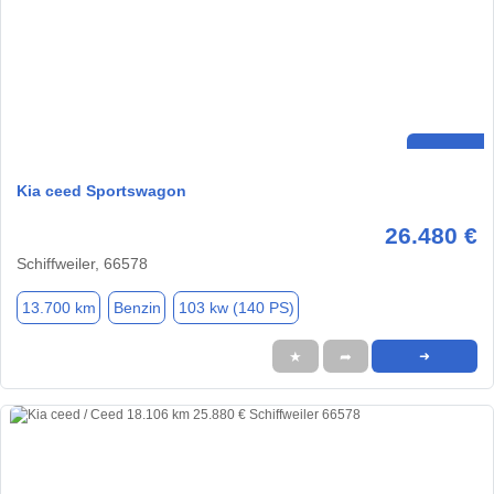
Kia ceed Sportswagon
26.480 €
Schiffweiler, 66578
13.700 km
Benzin
103 kw (140 PS)
★
➦
➜