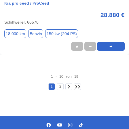
Kia pro ceed / ProCeed
28.880 €
Schiffweiler, 66578
18.000 km
Benzin
150 kw (204 PS)
★
➦
➜
1 - 10 von 19
1
2
❯
❯❯