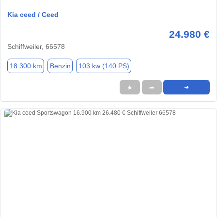
Kia ceed / Ceed
24.980 €
Schiffweiler, 66578
18.300 km
Benzin
103 kw (140 PS)
★
➦
➜