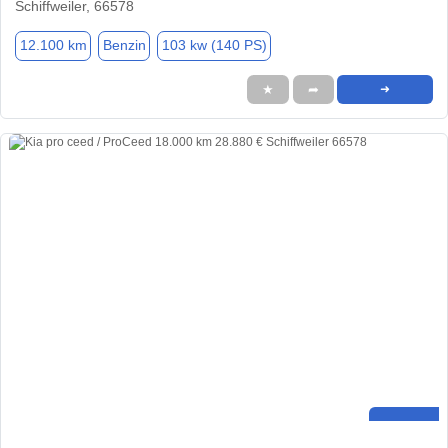
Schiffweiler, 66578
12.100 km
Benzin
103 kw (140 PS)
★
➦
➜