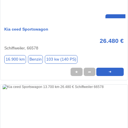
Kia ceed Sportswagon
26.480 €
Schiffweiler, 66578
16.900 km
Benzin
103 kw (140 PS)
★
➦
➜