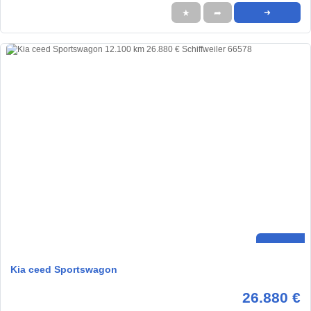
★
➦
➜
Kia ceed Sportswagon
26.880 €