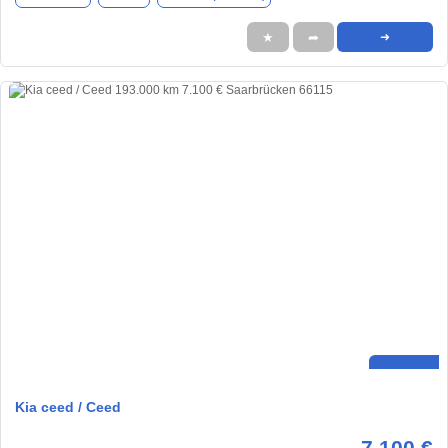
★
➦
➜
Kia ceed / Ceed
7.100 €