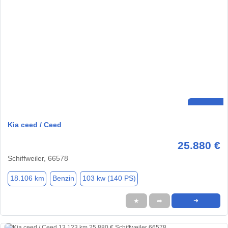
Kia ceed / Ceed
25.880 €
Schiffweiler, 66578
18.106 km
Benzin
103 kw (140 PS)
★
➦
➜