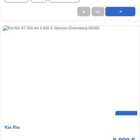
★
➦
➜
Kia Rio
8.900 €