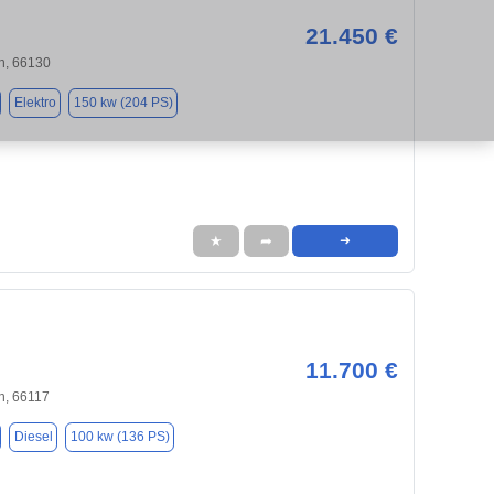
21.450 €
n, 66130
Elektro
150 kw (204 PS)
★
➦
➜
11.700 €
n, 66117
Diesel
100 kw (136 PS)