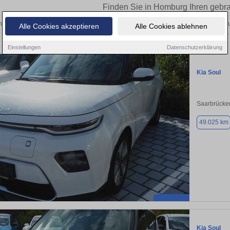
Finden Sie in Homburg Ihren gebr
 Sie in Homburg einen Kia Soul Gebrauchtwagen? Entdecken Sie gebrauchte Soul
Alle Cookies akzeptieren
Alle Cookies ablehnen
privat und vom Händler.
Einstellungen
Datenschutzerklärung
Kia Soul
Saarbrücke
49.025 km
Kia Soul