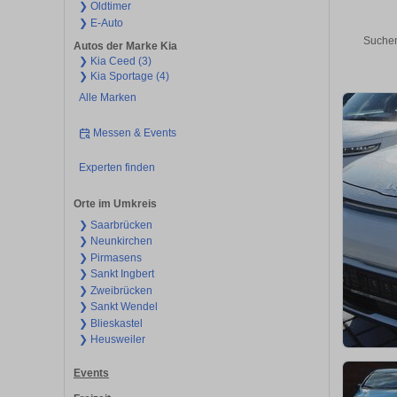
❯ Oldtimer
❯ E-Auto
Suchen
Autos der Marke Kia
❯ Kia Ceed (3)
❯ Kia Sportage (4)
Alle Marken
Messen & Events
Experten finden
Orte im Umkreis
❯ Saarbrücken
❯ Neunkirchen
❯ Pirmasens
❯ Sankt Ingbert
❯ Zweibrücken
❯ Sankt Wendel
❯ Blieskastel
❯ Heusweiler
Events