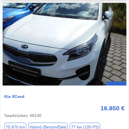
Kia XCeed
16.850 €
Saarbrücken, 66130
75.870 km
Hybrid (Benzin/Elekt
77 kw (105 PS)