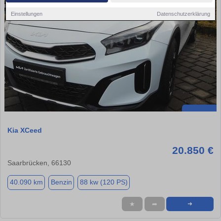
Einstellungen
Datenschutzerklärung
Kia XCeed
20.850 €
Saarbrücken, 66130
40.090 km
Benzin
88 kw (120 PS)
★
➦
➜