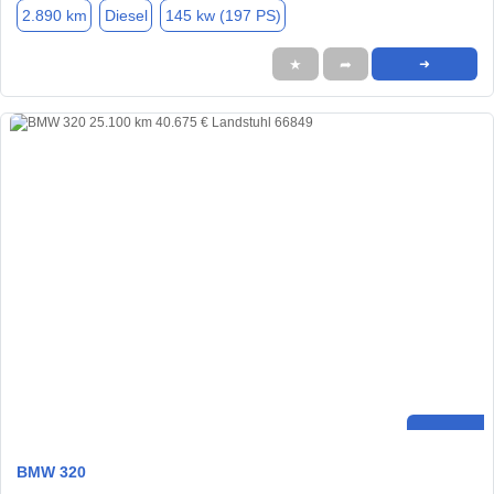
2.890 km
Diesel
145 kw (197 PS)
★
➦
➜
BMW 320