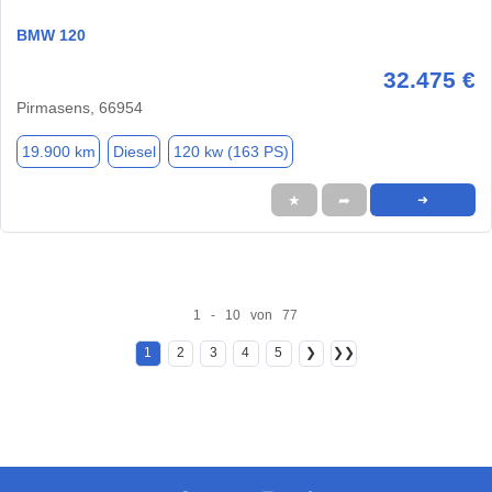
BMW 120
32.475 €
Pirmasens, 66954
19.900 km
Diesel
120 kw (163 PS)
★
➦
➜
1 - 10 von 77
1
2
3
4
5
❯
❯❯