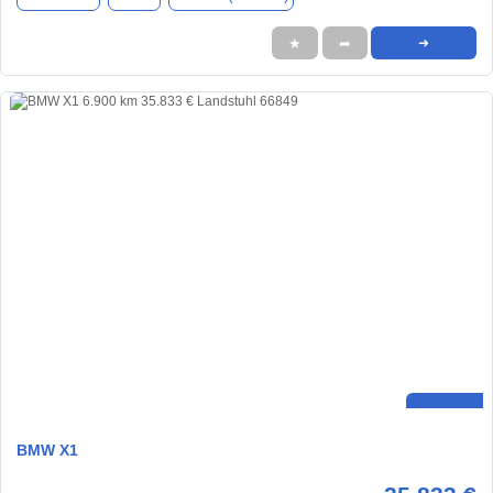
★
➦
➜
BMW X1