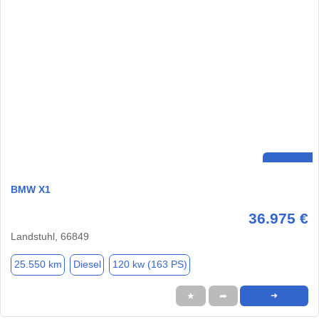
BMW X1
36.975 €
Landstuhl, 66849
25.550 km
Diesel
120 kw (163 PS)
★
➦
➜