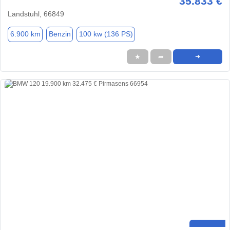
35.833 €
Landstuhl, 66849
6.900 km
Benzin
100 kw (136 PS)
★
➦
➜