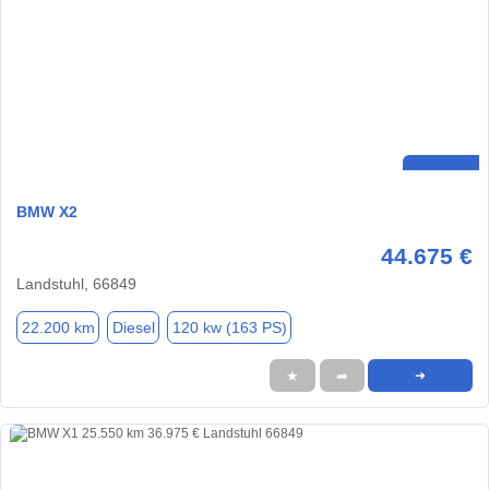
BMW X2
44.675 €
Landstuhl, 66849
22.200 km
Diesel
120 kw (163 PS)
★
➦
➜