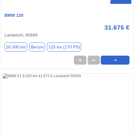
BMW 120
31.675 €
Landstuhl, 66849
26.000 km
Benzin
125 kw (170 PS)
★
➦
➜