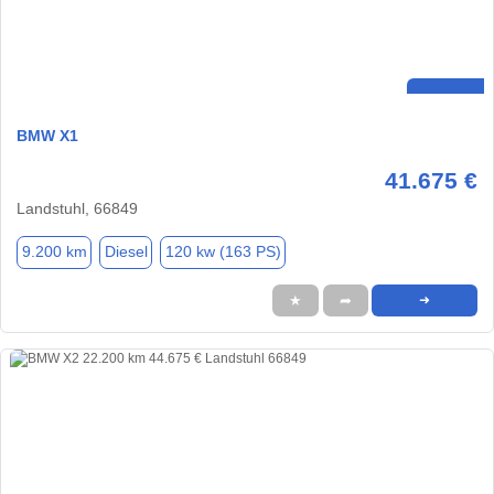
BMW X1
41.675 €
Landstuhl, 66849
9.200 km
Diesel
120 kw (163 PS)
★
➦
➜