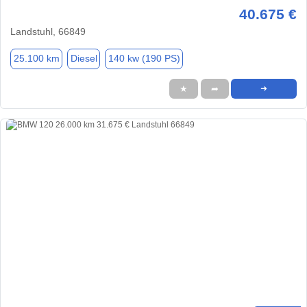
40.675 €
Landstuhl, 66849
25.100 km
Diesel
140 kw (190 PS)
★
➦
➜