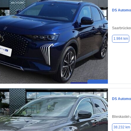
DS Automob
Saarbrücke
1.984 km
DS Automob
Blieskastel
38.232 km