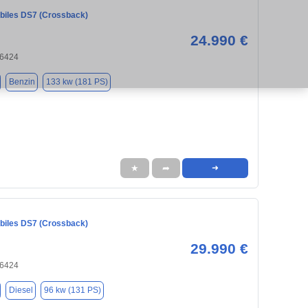
iles DS7 (Crossback)
24.990 €
66424
Benzin
133 kw (181 PS)
★
➦
➜
iles DS7 (Crossback)
29.990 €
66424
Diesel
96 kw (131 PS)