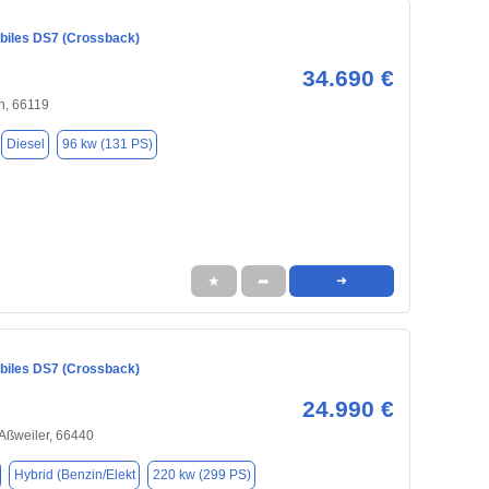
iles DS7 (Crossback)
34.690 €
n, 66119
Diesel
96 kw (131 PS)
★
➦
➜
iles DS7 (Crossback)
24.990 €
-Aßweiler, 66440
Hybrid (Benzin/Elekt
220 kw (299 PS)