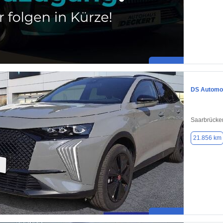
DS Automob
Saarbrücke
21.856 km