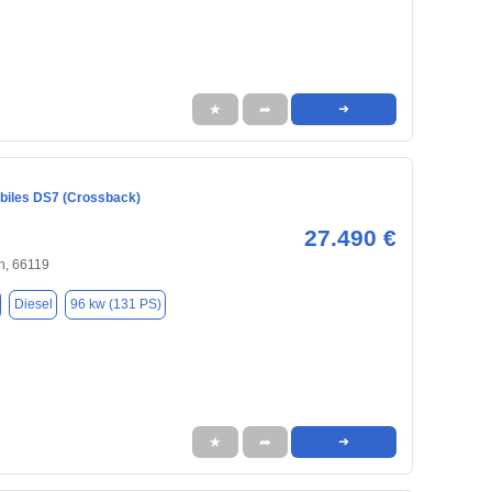
★
➦
➜
iles DS7 (Crossback)
27.490 €
n, 66119
Diesel
96 kw (131 PS)
★
➦
➜