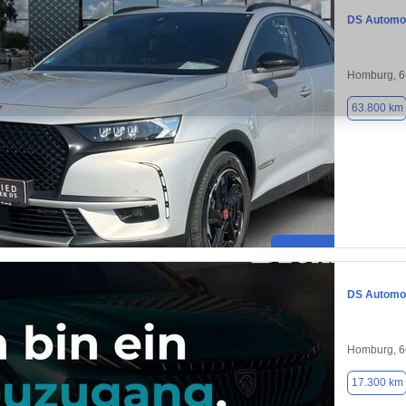
DS Automob
Homburg, 
63.800 km
DS Automob
Homburg, 
17.300 km