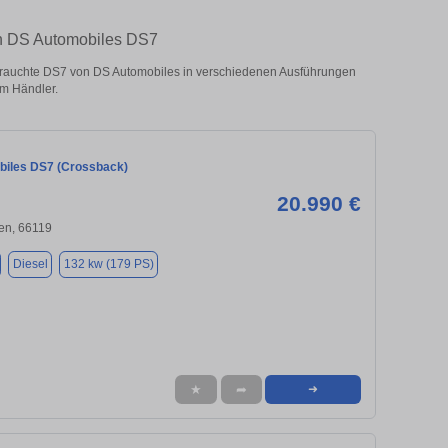
ten DS Automobiles DS7
rauchte DS7 von DS Automobiles in verschiedenen Ausführungen
om Händler.
iles DS7 (Crossback)
20.990 €
en, 66119
Diesel
132 kw (179 PS)
★
➦
➜