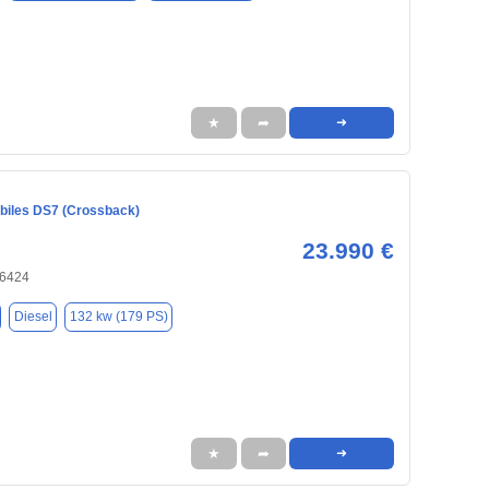
★
➦
➜
iles DS7 (Crossback)
23.990 €
66424
Diesel
132 kw (179 PS)
★
➦
➜