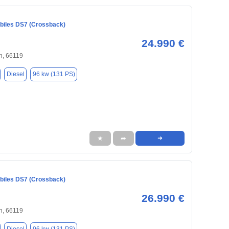
iles DS7 (Crossback)
24.990 €
n, 66119
Diesel
96 kw (131 PS)
★
➦
➜
iles DS7 (Crossback)
26.990 €
n, 66119