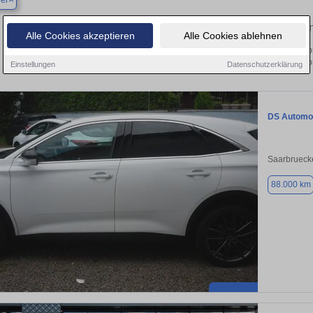
ler
Finden Sie in Ottweiler Ihren gebrauch
Alle Cookies akzeptieren
Alle Cookies ablehnen
 Sie in Ottweiler einen DS Automobiles DS7 Gebrauchtwagen? Entdecken Sie geb
und Preisklassen von privat und v
Einstellungen
Datenschutzerklärung
DS Automob
Saarbrueck
88.000 km