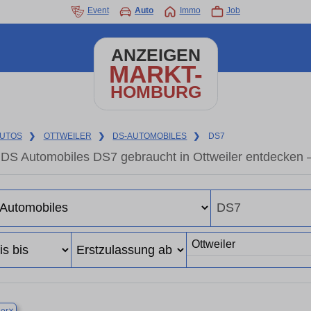
Event
Auto
Immo
Job
ANZEIGEN
MARKT-
HOMBURG
UTOS
❯
OTTWEILER
❯
DS-AUTOMOBILES
❯
DS7
DS Automobiles DS7 gebraucht in Ottweiler entdecken 
×