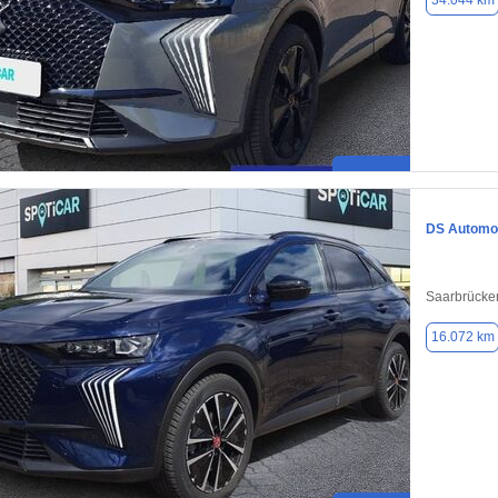
34.044 km
DS Automob
Saarbrücke
16.072 km