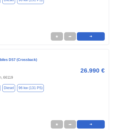
Diesel
96 kw (131 PS)
★
➦
➜
iles DS7 (Crossback)
26.990 €
n, 66119
Diesel
96 kw (131 PS)
★
➦
➜