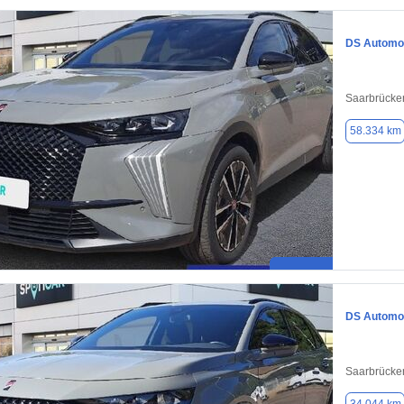
DS Automob
Saarbrücke
58.334 km
DS Automob
Saarbrücke