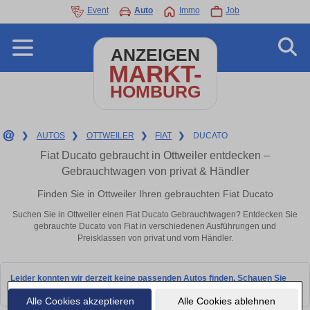
Event
Auto
Immo
Job
ANZEIGEN
MARKT-
HOMBURG
❯
AUTOS
❯
OTTWEILER
❯
FIAT
❯
DUCATO
Fiat Ducato gebraucht in Ottweiler entdecken –
Gebrauchtwagen von privat & Händler
Finden Sie in Ottweiler Ihren gebrauchten Fiat Ducato
Suchen Sie in Ottweiler einen Fiat Ducato Gebrauchtwagen? Entdecken Sie
gebrauchte Ducato von Fiat in verschiedenen Ausführungen und
Preisklassen von privat und vom Händler.
Leider konnten wir derzeit keine passenden Autos finden. Schauen Sie
bald wieder vorbei!
Alle Cookies akzeptieren
Alle Cookies ablehnen