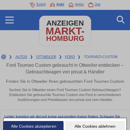
Event
Auto
Immo
Job
ANZEIGEN
MARKT-
HOMBURG
❯
AUTOS
❯
OTTWEILER
❯
FORD
❯
TOURNEO-CUSTOM
Ford Tourneo Custom gebraucht in Ottweiler entdecken –
Gebrauchtwagen von privat & Händler
Finden Sie in Ottweiler Ihren gebrauchten Ford Tourneo Custom
Suchen Sie in Ottweiler einen Ford Tourneo Custom Gebrauchtwagen?
Entdecken Sie gebrauchte Tourneo Custom von Ford in verschiedenen
Ausführungen und Preisklassen von privat und vom Händler.
Leider konnten wir derzeit keine passenden Autos finden. Schauen Sie
bald wieder vorbei!
Alle Cookies akzeptieren
Alle Cookies ablehnen