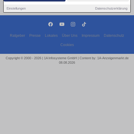
Einstellungen
Datenschutzerklärung
Ratgeber
Presse
Lokales
Über Uns
Impressum
Datenschutz
Cookies
Copyright © 2000 - 2026 | 1A Infosysteme GmbH | Content by: 1A-Anzeigenmarkt.de
08.08.2026