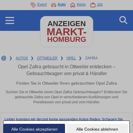
Event
Auto
Immo
Job
ANZEIGEN
MARKT-
HOMBURG
❯
AUTOS
❯
OTTWEILER
❯
OPEL
❯
ZAFIRA
Opel Zafira gebraucht in Ottweiler entdecken –
Gebrauchtwagen von privat & Händler
Finden Sie in Ottweiler Ihren gebrauchten Opel Zafira
Suchen Sie in Ottweiler einen Opel Zafira Gebrauchtwagen? Entdecken Sie
gebrauchte Zafira von Opel in verschiedenen Ausführungen und
Preisklassen von privat und vom Händler.
Leider konnten wir derzeit keine passenden Autos finden. Schauen Sie
bald wieder vorbei!
Alle Cookies akzeptieren
Alle Cookies ablehnen