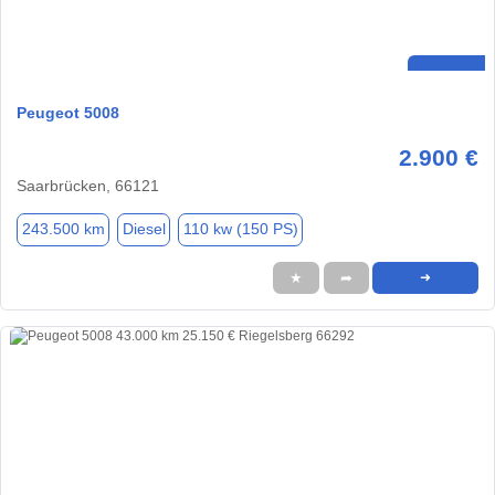
Peugeot 5008
2.900 €
Saarbrücken, 66121
243.500 km
Diesel
110 kw (150 PS)
★
➦
➜