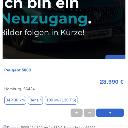
Peugeot 5008
28.990 €
Homburg, 66424
34.400 km
Benzin
100 kw (136 PS)
★
➦
➜