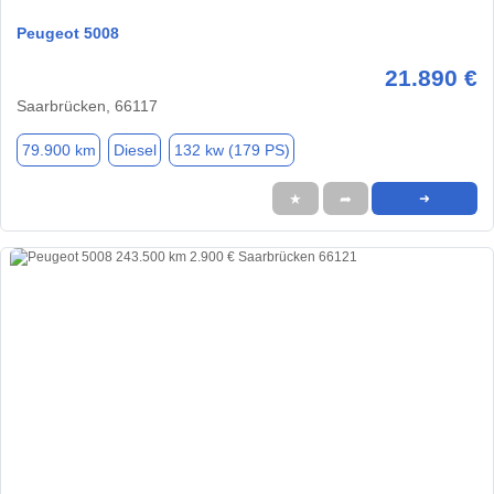
Peugeot 5008
21.890 €
Saarbrücken, 66117
79.900 km
Diesel
132 kw (179 PS)
★
➦
➜