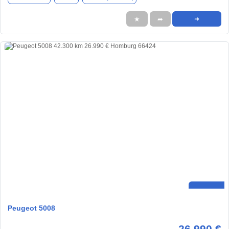
★
➦
➜
Peugeot 5008
26.990 €