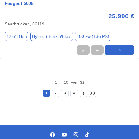
Peugeot 5008
25.990 €
Saarbrücken, 66119
42.618 km
Hybrid (Benzin/Elekt
100 kw (136 PS)
★
➦
➜
1 - 10 von 32
1
2
3
4
❯
❯❯