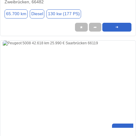
Zweibrücken, 66482
65.700 km
Diesel
130 kw (177 PS)
★
➦
➜