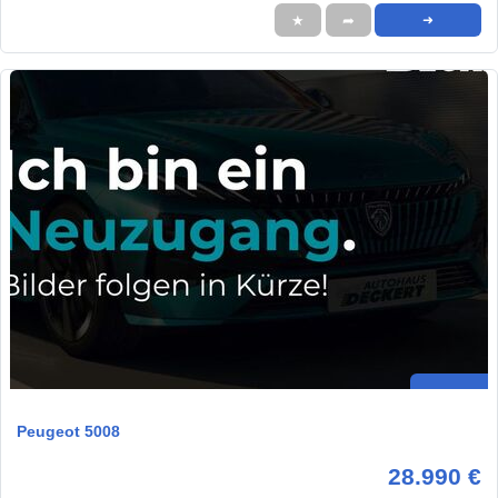
★
➦
➜
Peugeot 5008
28.990 €