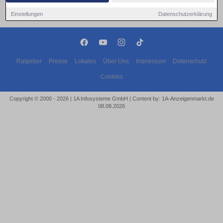
Einstellungen
Datenschutzerklärung
Ratgeber
Presse
Lokales
Über Uns
Impressum
Datenschutz
Cookies
Copyright © 2000 - 2026 | 1A Infosysteme GmbH | Content by: 1A-Anzeigenmarkt.de
08.08.2026