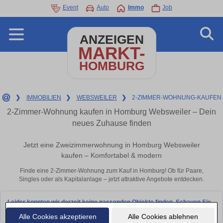
Event
Auto
Immo
Job
ANZEIGEN
MARKT-
HOMBURG
❯
IMMOBILIEN
❯
WEBSWEILER
❯
2-ZIMMER-WOHNUNG-KAUFEN
2-Zimmer-Wohnung kaufen in Homburg Websweiler – Dein
neues Zuhause finden
Jetzt eine Zweizimmerwohnung in Homburg Websweiler
kaufen – Komfortabel & modern
Finde eine 2-Zimmer-Wohnung zum Kauf in Homburg! Ob für Paare,
Singles oder als Kapitalanlage – jetzt attraktive Angebote entdecken.
Leider konnten wir derzeit keine passenden Objekte finden. Schauen Sie
bald wieder vorbei!
Alle Cookies akzeptieren
Alle Cookies ablehnen